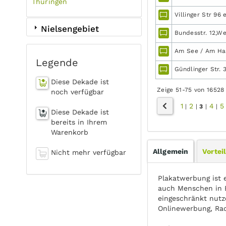
Thüringen
Villinger Str 96
Nielsengebiet
Bundesstr. 12,We
Am See / Am Ha
Legende
Gündlinger Str. 
Diese Dekade ist
Zeige 51-75 von 16528
noch verfügbar
1
2
4
5
|
|
3
|
|
Diese Dekade ist
bereits in Ihrem
Warenkorb
Allgemein
Vortei
Nicht mehr verfügbar
Plakatwerbung ist 
auch Menschen in 
eingeschränkt nutz
Onlinewerbung, Ra