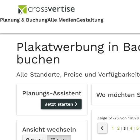
Plakatwerbung in Ba
buchen
Alle Standorte, Preise und Verfügbarke
Planungs-Assistent
Wo möchten 
Jetzt starten
Zeige 51-75 von 16528
1
2
4
5
Ansicht wechseln
|
|
3
|
|