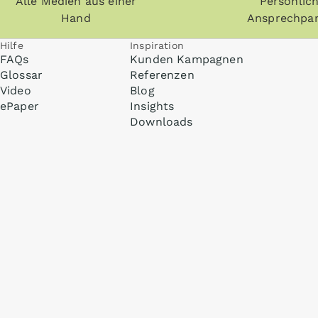
Alle Medien aus einer
Persönlic
Hand
Ansprechpar
Hilfe
Inspiration
FAQs
Kunden Kampagnen
Glossar
Referenzen
Video
Blog
ePaper
Insights
Downloads