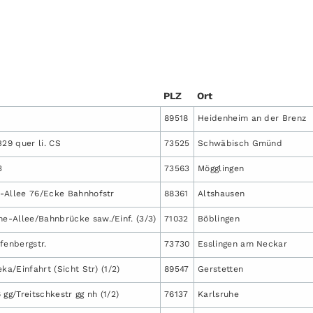
PLZ
Ort
89518
Heidenheim an der Brenz
B29 quer li. CS
73525
Schwäbisch Gmünd
3
73563
Mögglingen
-Allee 76/Ecke Bahnhofstr
88361
Altshausen
-Allee/Bahnbrücke saw./Einf. (3/3)
71032
Böblingen
fenbergstr.
73730
Esslingen am Neckar
ka/Einfahrt (Sicht Str) (1/2)
89547
Gerstetten
 gg/Treitschkestr gg nh (1/2)
76137
Karlsruhe