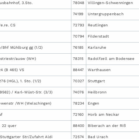
Busbahnhof, 3.Sto.
78048
Villingen-Schwenningen
74199
Untergruppenbach
We.re. CS
72793
Reutlingen
1
70794
Filderstadt
e/Bhf Mühlburg gg (1/2)
76185
Karlsruhe
ustriestr/ausw (WH)
78315
Radolfzell am Bodensee
24 (B 465) VS
88447
Warthausen
76 (HGL), 1. Sto. (1/2)
70327
Stuttgart
 9562) / Karl-Wüst-Str. (3/3)
74076
Heilbronn
ewenstr /WH (Welschingen)
78234
Engen
uf
72160
Horb am Neckar
. 22 quer
88400
Biberach an der Riß
tuttgarter Str/Zufahrt Aldi
72574
Bad Urach