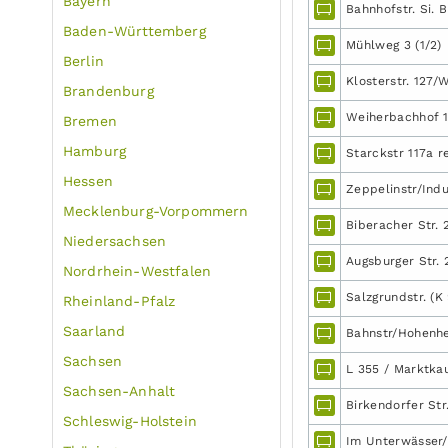
Bayern
Bahnhofstr. Si. 
Baden-Württemberg
Mühlweg 3 (1/2)
Berlin
Klosterstr. 127/
Brandenburg
Weiherbachhof 
Bremen
Hamburg
Starckstr 117a r
Hessen
Zeppelinstr/Ind
Mecklenburg-Vorpommern
Biberacher Str. 
Niedersachsen
Augsburger Str. 2
Nordrhein-Westfalen
Salzgrundstr. (K
Rheinland-Pfalz
Saarland
Bahnstr/Hohenh
Sachsen
L 355 / Marktka
Sachsen-Anhalt
Birkendorfer Str
Schleswig-Holstein
Im Unterwässer/S