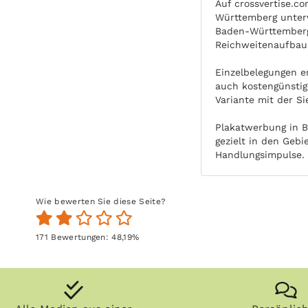
Auf crossvertise.c
Württemberg unterw
Baden-Württemberg 
Reichweitenaufbau 
Einzelbelegungen e
auch kostengünstig
Variante mit der Si
Plakatwerbung in B
gezielt in den Geb
Handlungsimpulse.
Wie bewerten Sie diese Seite?
171
Bewertungen:
48,19
%