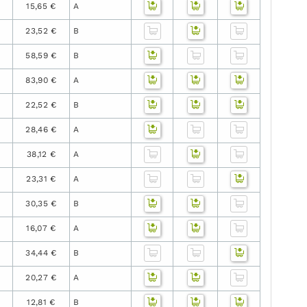
15,65 €
A
23,52 €
B
58,59 €
B
83,90 €
A
22,52 €
B
28,46 €
A
38,12 €
A
23,31 €
A
30,35 €
B
16,07 €
A
34,44 €
B
20,27 €
A
12,81 €
B