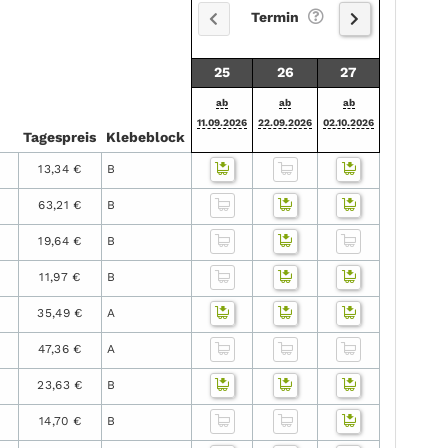
Termin
25
26
27
ab
ab
ab
11.09.2026
22.09.2026
02.10.2026
Tages­preis
Klebe­block
13,34 €
B
63,21 €
B
19,64 €
B
11,97 €
B
35,49 €
A
47,36 €
A
23,63 €
B
14,70 €
B