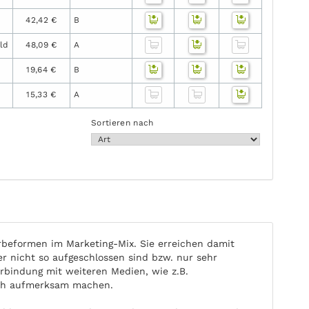
42,42 €
B
ld
48,09 €
A
19,64 €
B
15,33 €
A
Sortieren nach
beformen im Marketing-Mix. Sie erreichen damit
nicht so aufgeschlossen sind bzw. nur sehr
rbindung mit weiteren Medien, wie z.B.
ich aufmerksam machen.