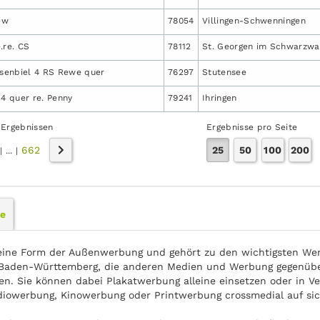
 ew
78054
Villingen-Schwenningen
.re. CS
78112
St. Georgen im Schwarzwa
senbiel 4 RS Rewe quer
76297
Stutensee
34 quer re. Penny
79241
Ihringen
 Ergebnissen
Ergebnisse pro Seite
662
25
50
100
200
|
...
|
le
eine Form der Außenwerbung und gehört zu den wichtigsten Wer
Baden-Württemberg, die anderen Medien und Werbung gegenüber 
en. Sie können dabei Plakatwerbung alleine einsetzen oder in Ve
diowerbung, Kinowerbung oder Printwerbung crossmedial auf s