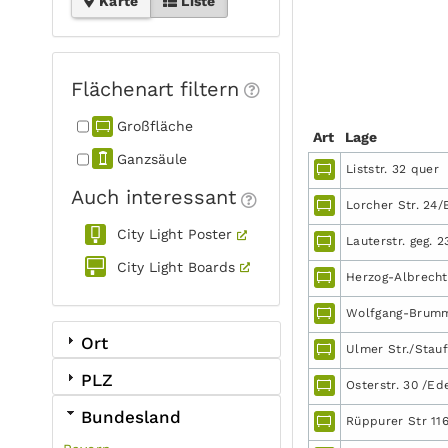
Karte
Liste
Flächenart filtern
Großfläche
Art
Lage
Ganzsäule
Liststr. 32 quer
Auch interessant
Lorcher Str. 24/
City Light Poster
Lauterstr. geg. 2
City Light Boards
Herzog-Albrecht
Wolfgang-Brumme
Ort
Ulmer Str./Stauf
PLZ
Osterstr. 30 /Ede
Bundesland
Rüppurer Str 116