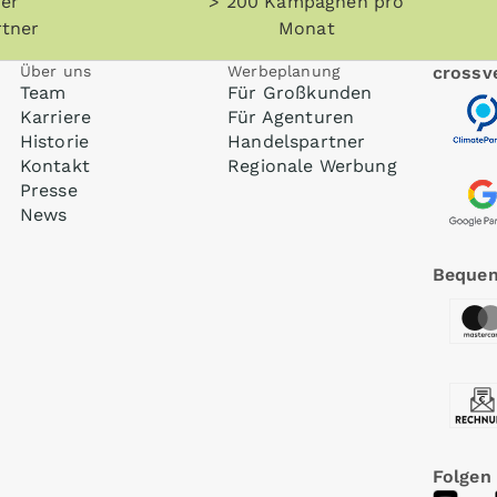
her
> 200 Kampagnen pro
tner
Monat
Über uns
Werbeplanung
crossve
Team
Für Großkunden
Karriere
Für Agenturen
Historie
Handelspartner
Kontakt
Regionale Werbung
Presse
News
Bequem
Folgen