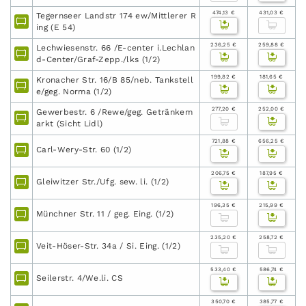
474,13 €
431,03 €
Tegernseer Landstr 174 ew/Mittlerer R
ing (E 54)
236,25 €
259,88 €
Lechwiesenstr. 66 /E-center i.Lechlan
d-Center/Graf-Zepp./lks (1/2)
199,82 €
181,65 €
Kronacher Str. 16/B 85/neb. Tankstell
e/geg. Norma (1/2)
277,20 €
252,00 €
Gewerbestr. 6 /Rewe/geg. Getränkem
arkt (Sicht Lidl)
721,88 €
656,25 €
Carl-Wery-Str. 60 (1/2)
206,75 €
187,95 €
Gleiwitzer Str./Ufg. sew. li. (1/2)
196,35 €
215,99 €
Münchner Str. 11 / geg. Eing. (1/2)
235,20 €
258,72 €
Veit-Höser-Str. 34a / Si. Eing. (1/2)
533,40 €
586,74 €
Seilerstr. 4/We.li. CS
350,70 €
385,77 €