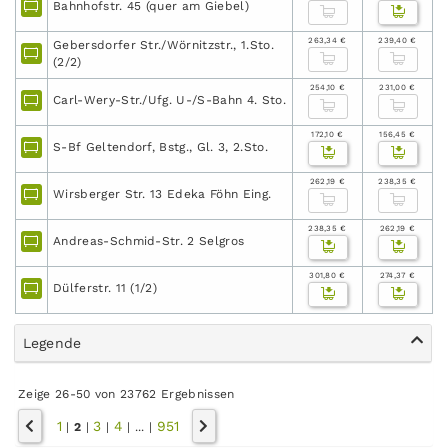
Bahnhofstr. 45 (quer am Giebel)
263,34 €
239,40 €
Gebersdorfer Str./Wörnitzstr., 1.Sto.
(2/2)
254,10 €
231,00 €
Carl-Wery-Str./Ufg. U-/S-Bahn 4. Sto.
172,10 €
156,45 €
S-Bf Geltendorf, Bstg., Gl. 3, 2.Sto.
262,19 €
238,35 €
Wirsberger Str. 13 Edeka Föhn Eing.
238,35 €
262,19 €
Andreas-Schmid-Str. 2 Selgros
301,80 €
274,37 €
Dülferstr. 11 (1/2)
Legende
Zeige 26-50 von 23762 Ergebnissen
1
3
4
951
|
2
|
|
|
...
|