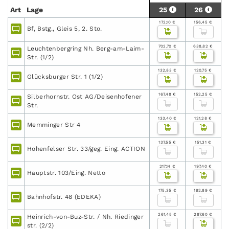
Art
Lage
25
26
172,10 €
156,45 €
Bf, Bstg., Gleis 5, 2. Sto.
702,70 €
638,82 €
Leuchtenbergring Nh. Berg-am-Laim-
Str. (1/2)
132,83 €
120,75 €
Glücksburger Str. 1 (1/2)
167,48 €
152,25 €
Silberhornstr. Ost AG/Deisenhofener
Str.
133,40 €
121,28 €
Memminger Str 4
137,55 €
151,31 €
Hohenfelser Str. 33/geg. Eing. ACTION
217,14 €
197,40 €
Hauptstr. 103/Eing. Netto
175,35 €
192,89 €
Bahnhofstr. 48 (EDEKA)
261,45 €
287,60 €
Heinrich-von-Buz-Str. / Nh. Riedinger
str. (2/2)