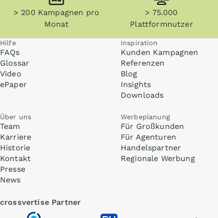
> 200 Kampagnen pro
> 75.000
Monat
Plattformnutzer
Hilfe
Inspiration
FAQs
Kunden Kampagnen
Glossar
Referenzen
Video
Blog
ePaper
Insights
Downloads
Über uns
Werbeplanung
Team
Für Großkunden
Karriere
Für Agenturen
Historie
Handelspartner
Kontakt
Regionale Werbung
Presse
News
crossvertise Partner