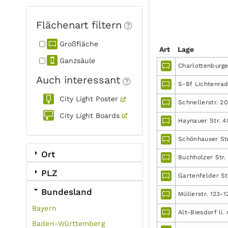
Flächenart filtern
Großfläche
Art
Lage
Ganzsäule
Charlottenburge
Auch interessant
S-Bf Lichtenrade
City Light Poster
Schnellerstr. 20
City Light Boards
Haynauer Str. 4
Schönhauser Str
Ort
Buchholzer Str. 
PLZ
Gartenfelder Str
Bundesland
Müllerstr. 123-
Bayern
Alt-Biesdorf li.
Baden-Württemberg