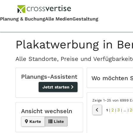
Plakatwerbung in Ber
Alle Standorte, Preise und Verfügbarkei
Planungs-Assistent
Wo möchten 
Jetzt starten
Zeige 1-25 von 6999 E
2
3
2
Ansicht wechseln
1
|
|
|
...
|
Karte
Liste