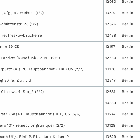
2
12053
Berlin
,Ufg., Ri. Freiheit (1/2)
13597
Berlin
hützenstr. 28 (1/2)
12526
Berlin
b re/Treskowbrücke re
12439
Berlin
amm 39 CS
12157
Berlin
Landstr./Rundfunk Zaun I (2/2)
12459
Berlin
rplatz (Al) Ri. Hauptbahnhof (HBF) U5 (2/7)
10178
Berlin
 30 re. Zuf. Lidl
12347
Berlin
GL sew., 4. Sto_2 (2/2)
12681
Berlin
10553
Berlin
rstr. (Sa) Ri. Hauptbahnhof (HBF) U5 (5/6)
10247
Berlin
rw.101/ re.neb.Tor grün quer (2/2)
13129
Berlin
h Ufg., Einf. P, Ri. Jakob-Kaiser-P
13629
Berlin