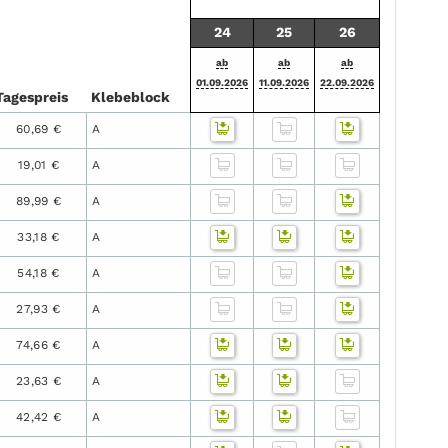
24
25
26
ab
ab
ab
01.09.2026
11.09.2026
22.09.2026
Tages­preis
Klebe­block
60,69 €
A
19,01 €
A
89,99 €
A
33,18 €
A
54,18 €
A
27,93 €
A
74,66 €
A
23,63 €
A
42,42 €
A