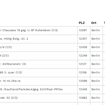
PLZ
Ort
r Chaussee 18 geg. U-Bf Ruheleben (1/3)
13597
Berlin
, mittig Bstg., Gl. 2
12307
Berlin
c/d (1/3)
12439
Berlin
9 (2/2)
12249
Berlin
. 40/Marienstr. CS
13127
Berlin
65 li. quer (1/2)
13156
Berlin
. 14 mi./We.re.
13599
Berlin
125 /Kaufland/Parkdeck/geg. Einf/Rad-PP/lks
13349
Berlin
 neb. 52 (2/2)
12683
Berlin