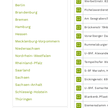
Werbellinstr. 8
Berlin
Pichelswerderstr.
Brandenburg
Am Seegraben/Sc
Bremen
Hamburg
Brückenstr 19n
Hessen
Vorarlberger D
Mecklenburg-Vorpommern
Rummelsburger 
Niedersachsen
U-Bhf. Alexande
Nordrhein-Westfalen
Tempelhofer Weg
Rheinland-Pfalz
Saarland
S-Bf Marzahn, H
Sachsen
Sickingenstr. 69
Sachsen-Anhalt
U-Bhf. Samarite
Schleswig-Holstein
Blankenb.Pflaste
Thüringen
Siemensdamm nac