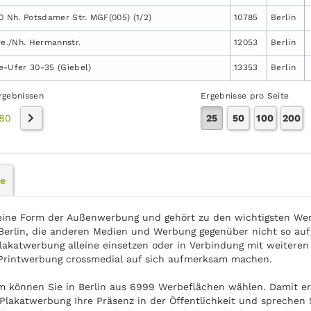
30 Nh. Potsdamer Str. MGF(005) (1/2)
10785
Berlin
re./Nh. Hermannstr.
12053
Berlin
e-Ufer 30-35 (Giebel)
13353
Berlin
rgebnissen
Ergebnisse pro Seite
80
25
50
100
200
le
eine Form der Außenwerbung und gehört zu den wichtigsten Wer
erlin, die anderen Medien und Werbung gegenüber nicht so aufg
lakatwerbung alleine einsetzen oder in Verbindung mit weiteren
Printwerbung crossmedial auf sich aufmerksam machen.
om können Sie in Berlin aus 6999 Werbeflächen wählen. Damit er
Plakatwerbung Ihre Präsenz in der Öffentlichkeit und sprechen Si