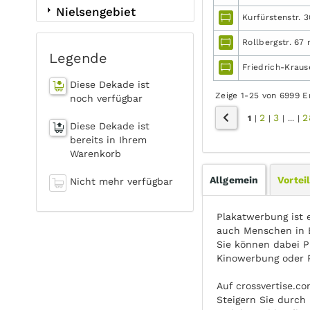
Nielsengebiet
Kurfürstenstr. 
Rollbergstr. 67 
Legende
Friedrich-Kraus
Diese Dekade ist
Zeige 1-25 von 6999 E
noch verfügbar
2
3
2
1
|
|
|
...
|
Diese Dekade ist
bereits in Ihrem
Warenkorb
Allgemein
Vortei
Nicht mehr verfügbar
Plakatwerbung ist 
auch Menschen in B
Sie können dabei P
Kinowerbung oder 
Auf crossvertise.c
Steigern Sie durch 