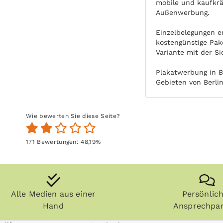
mobile und kaufkrä
Außenwerbung.
Einzelbelegungen e
kostengünstige Pak
Variante mit der Si
Plakatwerbung in B
Gebieten von Berli
Wie bewerten Sie diese Seite?
171
Bewertungen:
48,19
%
Alle Medien aus einer
Persönlic
Hand
Ansprechpar