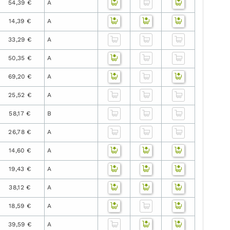
54,39 €
A
14,39 €
A
33,29 €
A
50,35 €
A
69,20 €
A
25,52 €
A
58,17 €
B
26,78 €
A
14,60 €
A
19,43 €
A
38,12 €
A
18,59 €
A
39,59 €
A