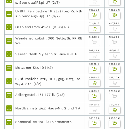
s. Spandau(RSp) U7 (2/7)
406,35 €
446,99 €
U-Bhf. Fehrbelliner Platz (Fpu) Ri. Rth
s. Spandau(RSp) U7 (6/7)
712,64 €
647,85 €
Oraniendamm 49-50 (B 96) RS
143,22 €
130,20 €
Wendenschloßstr. 360 Netto/Si. PP RE
WE
569,42 €
517,65 €
Seestr. 3/Nh. Sylter Str. Bus-HST li.
545,16 €
495,60 €
Motzener Str. 19 (1/2)
489,72 €
445,20 €
S-Bf Poelchaustr., HGL, geg. Bstg., se
w., 3. Sto. (1/2)
414,65 €
376,95 €
Adlergestell 151-177 li. (2/3)
254,10 €
231,00 €
Nordbahnstr. geg. Haus-Nr. 2 und 1 A
505,89 €
459,90 €
Sonnenallee 181 li./Thiemannstr.