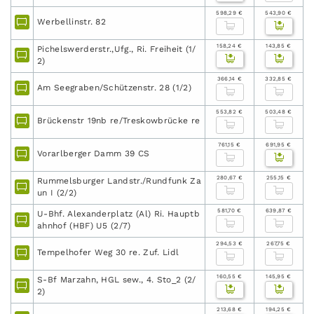
598,29 €
543,90 €
Werbellinstr. 82
158,24 €
143,85 €
Pichelswerderstr.,Ufg., Ri. Freiheit (1/
2)
366,14 €
332,85 €
Am Seegraben/Schützenstr. 28 (1/2)
553,82 €
503,48 €
Brückenstr 19nb re/Treskowbrücke re
761,15 €
691,95 €
Vorarlberger Damm 39 CS
280,67 €
255,15 €
Rummelsburger Landstr./Rundfunk Za
un I (2/2)
581,70 €
639,87 €
U-Bhf. Alexanderplatz (Al) Ri. Hauptb
ahnhof (HBF) U5 (2/7)
294,53 €
267,75 €
Tempelhofer Weg 30 re. Zuf. Lidl
160,55 €
145,95 €
S-Bf Marzahn, HGL sew., 4. Sto_2 (2/
2)
213,68 €
194,25 €