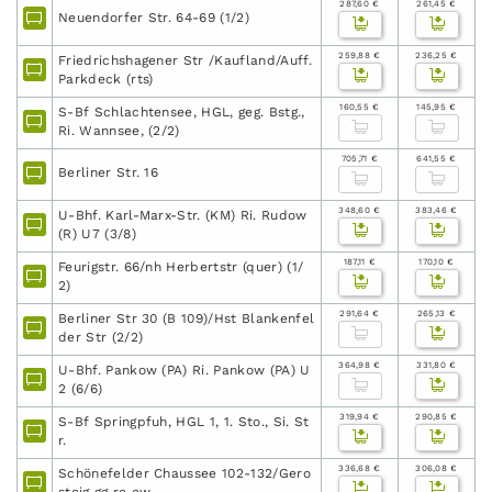
287,60 €
261,45 €
Neuendorfer Str. 64-69 (1/2)
259,88 €
236,25 €
Friedrichshagener Str /Kaufland/Auff.
Parkdeck (rts)
160,55 €
145,95 €
S-Bf Schlachtensee, HGL, geg. Bstg.,
Ri. Wannsee, (2/2)
705,71 €
641,55 €
Berliner Str. 16
348,60 €
383,46 €
U-Bhf. Karl-Marx-Str. (KM) Ri. Rudow
(R) U7 (3/8)
187,11 €
170,10 €
Feurigstr. 66/nh Herbertstr (quer) (1/
2)
291,64 €
265,13 €
Berliner Str 30 (B 109)/Hst Blankenfel
der Str (2/2)
364,98 €
331,80 €
U-Bhf. Pankow (PA) Ri. Pankow (PA) U
2 (6/6)
319,94 €
290,85 €
S-Bf Springpfuh, HGL 1, 1. Sto., Si. St
r.
336,68 €
306,08 €
Schönefelder Chaussee 102-132/Gero