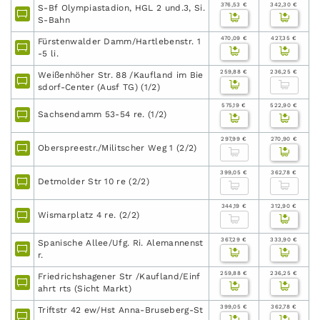
376,53 €
342,30 €
S-Bf Olympiastadion, HGL 2 und.3, Si.
S-Bahn
470,09 €
427,35 €
Fürstenwalder Damm/Hartlebenstr. 1
-5 li.
259,88 €
236,25 €
Weißenhöher Str. 88 /Kaufland im Bie
sdorf-Center (Ausf TG) (1/2)
575,19 €
522,90 €
Sachsendamm 53-54 re. (1/2)
297,99 €
270,90 €
Oberspreestr./Militscher Weg 1 (2/2)
399,05 €
362,78 €
Detmolder Str 10 re (2/2)
344,19 €
312,90 €
Wismarplatz 4 re. (2/2)
367,29 €
333,90 €
Spanische Allee/Ufg. Ri. Alemannenst
r.
259,88 €
236,25 €
Friedrichshagener Str /Kaufland/Einf
ahrt rts (Sicht Markt)
399,05 €
362,78 €
Triftstr 42 ew/Hst Anna-Bruseberg-St