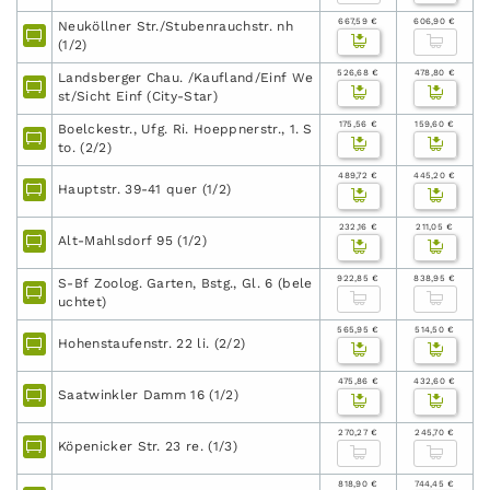
667,59 €
606,90 €
Neuköllner Str./Stubenrauchstr. nh
(1/2)
526,68 €
478,80 €
Landsberger Chau. /Kaufland/Einf We
st/Sicht Einf (City-Star)
175,56 €
159,60 €
Boelckestr., Ufg. Ri. Hoeppnerstr., 1. S
to. (2/2)
489,72 €
445,20 €
Hauptstr. 39-41 quer (1/2)
232,16 €
211,05 €
Alt-Mahlsdorf 95 (1/2)
922,85 €
838,95 €
S-Bf Zoolog. Garten, Bstg., Gl. 6 (bele
uchtet)
565,95 €
514,50 €
Hohenstaufenstr. 22 li. (2/2)
475,86 €
432,60 €
Saatwinkler Damm 16 (1/2)
270,27 €
245,70 €
Köpenicker Str. 23 re. (1/3)
818,90 €
744,45 €