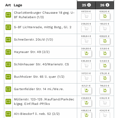
Art
Lage
25
26
667,59 €
606,90 €
Charlottenburger Chaussee 18 geg. U-
Bf Ruheleben (1/3)
209,06 €
190,05 €
S-Bf Lichtenrade, mittig Bstg., Gl. 2
989,84 €
899,85 €
Schnellerstr. 20c/d (1/3)
364,98 €
331,80 €
Haynauer Str. 49 (2/2)
595,98 €
541,80 €
Schönhauser Str. 40/Marienstr. CS
307,23 €
279,30 €
Buchholzer Str. 65 li. quer (1/2)
821,21 €
746,55 €
Gartenfelder Str. 14 mi./We.re.
259,88 €
236,25 €
Müllerstr. 123-125 /Kaufland/Parkdec
k/geg. Einf/Rad-PP/lks
466,62 €
424,20 €
Alt-Biesdorf li. neb. 52 (2/2)