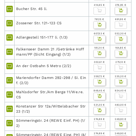
414,65 €
376,95 €
Bucher Str. 45 li.
761,15 €
691,95 €
Zossener Str. 121-123 CS
607,53 €
552,30 €
Adlergestell 151-177 li. (1/3)
181,34 €
164,85 €
Falkenseer Damm 21 /Getränke Hoff
mann/PP (Sicht Eingang) (1/2)
302,61 €
275,10 €
An der Ostbahn 5 Metro (2/2)
258,72 €
235,20 €
Mariendorfer Damm 292-298 / Si. Ein
f. (2/2)
849,45 €
934,40 €
Mahlsdorfer Str./Am Berge 11/We.re.
CS
531,30 €
483,00 €
Konstanzer Str 12a/Wittelsbacher Str
23 (1/2)
274,89 €
249,90 €
Sömmeringstr. 24 (REWE Einf. PH) (1/
2)
274,89 €
249,90 €
Sömmeringstr. 24 (REWE Eing. PH) (4/