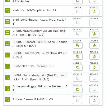
SB Wäsche
254,10 €
231,00 €
Kiehlufer 147/Teupitzer Str. 39
495,50 €
450,45 €
S-Bf Schönhauser Allee, HGL, re. (3/
5)
364,98 €
331,80 €
U-Bhf. Naturkundemuseum (NA) Rtg.
Alt-Tegel (Tg) U6 (2/7)
331,80 €
364,98 €
U-Bhf. Blissestr. (Bli) Ri. Rths. Spanda
u (RSp) U7 (6/7)
364,98 €
331,80 €
U-Bhf. Pankow (PA) Ri. Pankow (PA) U
2 (2/6)
843,15 €
766,50 €
Buchholzer Str. 59/We.li. CS
479,85 €
527,84 €
U-Bhf. Nollendorfplatz (Nu) Ri. Innsbr
ucker Platz (Ipo) U4 (2/5)
985,22 €
895,65 €
Adlergestell geg. 199 Höhe Neltestr. C
S
985,22 €
895,65 €
Britzer Damm 189-193 li. CS