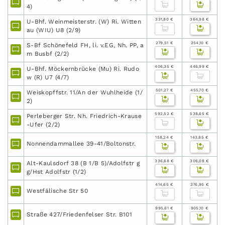
4)
331,80 €
364,98 €
U-Bhf. Weinmeisterstr. (W) Ri. Witten
au (WIU) U8 (2/9)
279,51 €
254,10 €
S-Bf Schönefeld FH, li. v.EG, Nh. PP, a
m Busbf (2/2)
406,35 €
446,99 €
U-Bhf. Möckernbrücke (Mu) Ri. Rudo
w (R) U7 (4/7)
501,27 €
455,70 €
Weiskopffstr. 11/An der Wuhlheide (1/
2)
592,52 €
538,65 €
Perleberger Str. Nh. Friedrich-Krause
-Ufer (2/2)
158,24 €
143,85 €
Nonnendammallee 39-41/Boltonstr.
336,68 €
306,08 €
Alt-Kaulsdorf 38 (B 1/B 5)/Adolfstr g
g/Hst Adolfstr (1/2)
414,65 €
376,95 €
Westfälische Str 50
995,61 €
905,10 €
Straße 427/Friedenfelser Str. B101