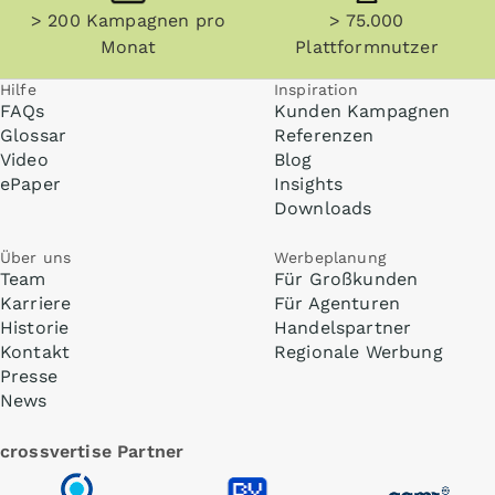
> 200 Kampagnen pro
> 75.000
Monat
Plattformnutzer
Hilfe
Inspiration
FAQs
Kunden Kampagnen
Glossar
Referenzen
Video
Blog
ePaper
Insights
Downloads
Über uns
Werbeplanung
Team
Für Großkunden
Karriere
Für Agenturen
Historie
Handelspartner
Kontakt
Regionale Werbung
Presse
News
crossvertise Partner