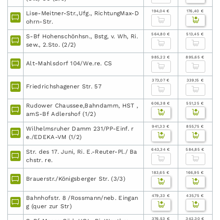
194,04 €
176,40 €
Lise-Meitner-Str.,Ufg., RichtungMax-D
ohrn-Str.
564,80 €
513,45 €
S-Bf Hohenschönhsn., Bstg, v. Wh, Ri.
sew., 2.Sto. (2/2)
985,22 €
895,65 €
Alt-Mahlsdorf 104/We.re. CS
373,07 €
339,15 €
Friedrichshagener Str. 57
606,38 €
551,25 €
Rudower Chaussee,Bahndamm, HST ,
amS-Bf Adlershof (1/2)
941,33 €
855,75 €
Wilhelmsruher Damm 231/PP-Einf. r
e./EDEKA-VM (1/2)
643,34 €
584,85 €
Str. des 17. Juni, Ri. E.-Reuter-Pl./ Ba
chstr. re.
183,65 €
166,95 €
Brauerstr./Königsberger Str. (3/3)
479,33 €
435,75 €
Bahnhofstr. 8 /Rossmann/neb. Eingan
g (quer zur Str)
376,53 €
342,30 €