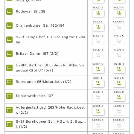
steig gg re ew
293,37 €
266,70 €
Rudower Str. 38
977,13 €
888,30 €
Oranienburger Str. 182/184
824,67 €
749,70 €
S-Bf Tempelhof, EH, vor abg.zur U-Ba
hn
479,33 €
435,75 €
Britzer Damm 197 (2/2)
527,84 €
479,85 €
U-Bhf. Berliner Str. (Beu) Ri. Rths. Sp
andau(RSp) U7 (5/7)
217,14 €
197,40 €
Rohrdamm 95/Motardstr. (1/2)
557,87 €
507,15 €
Scharnweberstr. 137
537,08 €
488,25 €
Adlergestell geg. 263/Höhe Radickest
r. (2/2)
922,85 €
838,95 €
S-Bf Bornholmer Str., HGL 4, 2. Sto., l
i. (1/2)