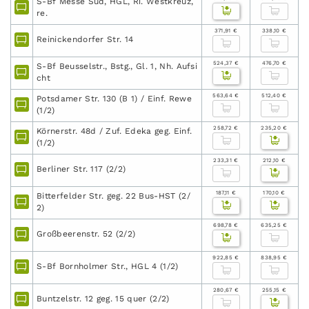
S-Bf Messe Süd, HGL, Ri. Westkreuz,
re.
371,91 €
338,10 €
Reinickendorfer Str. 14
524,37 €
476,70 €
S-Bf Beusselstr., Bstg., Gl. 1, Nh. Aufsi
cht
563,64 €
512,40 €
Potsdamer Str. 130 (B 1) / Einf. Rewe
(1/2)
258,72 €
235,20 €
Körnerstr. 48d / Zuf. Edeka geg. Einf.
(1/2)
233,31 €
212,10 €
Berliner Str. 117 (2/2)
187,11 €
170,10 €
Bitterfelder Str. geg. 22 Bus-HST (2/
2)
698,78 €
635,25 €
Großbeerenstr. 52 (2/2)
922,85 €
838,95 €
S-Bf Bornholmer Str., HGL 4 (1/2)
280,67 €
255,15 €
Buntzelstr. 12 geg. 15 quer (2/2)