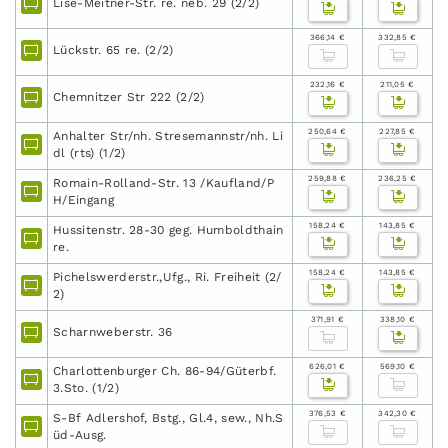
Lise-Meitner-Str. re. neb. 29 (2/2)
366,14 €
332,85 €
Lückstr. 65 re. (2/2)
232,16 €
211,05 €
Chemnitzer Str 222 (2/2)
250,64 €
227,85 €
Anhalter Str/nh. Stresemannstr/nh. Li
dl (rts) (1/2)
259,88 €
236,25 €
Romain-Rolland-Str. 13 /Kaufland/P
H/Eingang
158,24 €
143,85 €
Hussitenstr. 28-30 geg. Humboldthain
re.
158,24 €
143,85 €
Pichelswerderstr.,Ufg., Ri. Freiheit (2/
2)
371,91 €
338,10 €
Scharnweberstr. 36
626,01 €
569,10 €
Charlottenburger Ch. 86-94/Güterbf.
3.Sto. (1/2)
376,53 €
342,30 €
S-Bf Adlershof, Bstg., Gl.4, sew., Nh.S
üd-Ausg.