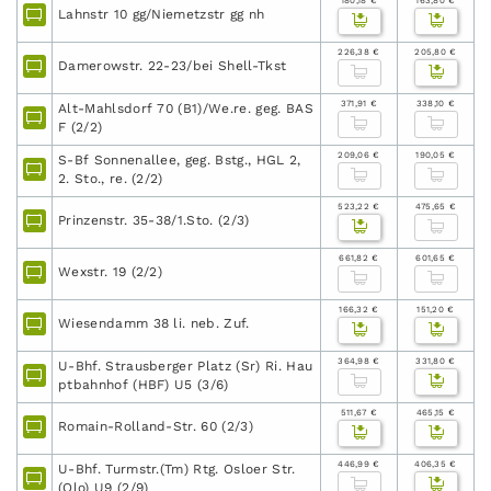
180,18 €
163,80 €
Lahnstr 10 gg/Niemetzstr gg nh
226,38 €
205,80 €
Damerowstr. 22-23/bei Shell-Tkst
371,91 €
338,10 €
Alt-Mahlsdorf 70 (B1)/We.re. geg. BAS
F (2/2)
209,06 €
190,05 €
S-Bf Sonnenallee, geg. Bstg., HGL 2,
2. Sto., re. (2/2)
523,22 €
475,65 €
Prinzenstr. 35-38/1.Sto. (2/3)
661,82 €
601,65 €
Wexstr. 19 (2/2)
166,32 €
151,20 €
Wiesendamm 38 li. neb. Zuf.
364,98 €
331,80 €
U-Bhf. Strausberger Platz (Sr) Ri. Hau
ptbahnhof (HBF) U5 (3/6)
511,67 €
465,15 €
Romain-Rolland-Str. 60 (2/3)
446,99 €
406,35 €
U-Bhf. Turmstr.(Tm) Rtg. Osloer Str.
(Olo) U9 (2/9)