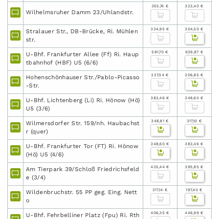
355,74 €
323,40 €
Wilhelmsruher Damm 23/Uhlandstr.
334,95 €
304,50 €
Stralauer Str., DB-Brücke, Ri. Mühlen
str.
581,70 €
639,87 €
U-Bhf. Frankfurter Allee (Ff) Ri. Haup
tbahnhof (HBF) U5 (6/6)
227,54 €
206,85 €
Hohenschönhauser Str./Pablo-Picasso
-Str.
383,46 €
348,60 €
U-Bhf. Lichtenberg (Li) Ri. Hönow (Hö)
U5 (3/6)
348,81 €
317,10 €
Wilmersdorfer Str. 159/nh. Haubachst
r (quer)
348,60 €
383,46 €
U-Bhf. Frankfurter Tor (FT) Ri. Hönow
(Hö) U5 (4/6)
435,44 €
395,85 €
Am Tierpark 39/Schloß Friedrichsfeld
e (3/4)
217,14 €
197,40 €
Wildenbruchstr. 55 PP geg. Eing. Nett
o
406,35 €
446,99 €
U-Bhf. Fehrbelliner Platz (Fpu) Ri. Rth