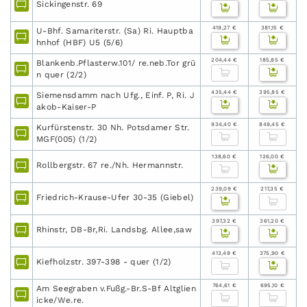
Sickingenstr. 69
419,27 €
381,15 €
U-Bhf. Samariterstr. (Sa) Ri. Hauptba
hnhof (HBF) U5 (5/6)
204,44 €
185,85 €
Blankenb.Pflasterw.101/ re.neb.Tor grü
n quer (2/2)
435,44 €
395,85 €
Siemensdamm nach Ufg., Einf. P, Ri. J
akob-Kaiser-P
934,40 €
849,45 €
Kurfürstenstr. 30 Nh. Potsdamer Str.
MGF(005) (1/2)
138,60 €
126,00 €
Rollbergstr. 67 re./Nh. Hermannstr.
239,09 €
217,35 €
Friedrich-Krause-Ufer 30-35 (Giebel)
397,32 €
361,20 €
Rhinstr, DB-Br,Ri. Landsbg. Allee,saw
413,49 €
375,90 €
Kiefholzstr. 397-398 - quer (1/2)
764,61 €
695,10 €
Am Seegraben v.Fußg.-Br.S-Bf Altglien
icke/We.re.