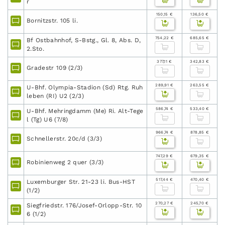
r
150,15 €
136,50 €
Bornitzstr. 105 li.
754,22 €
685,65 €
Bf Ostbahnhof, S-Bstg., Gl. 8, Abs. D,
2.Sto.
377,11 €
342,83 €
Gradestr 109 (2/3)
289,91 €
263,55 €
U-Bhf. Olympia-Stadion (Sd) Rtg. Ruh
leben (RI) U2 (2/3)
586,74 €
533,40 €
U-Bhf. Mehringdamm (Me) Ri. Alt-Tege
l (Tg) U6 (7/8)
966,74 €
878,85 €
Schnellerstr. 20c/d (3/3)
747,29 €
679,35 €
Robinienweg 2 quer (3/3)
517,44 €
470,40 €
Luxemburger Str. 21-23 li. Bus-HST
(1/2)
270,27 €
245,70 €
Siegfriedstr. 176/Josef-Orlopp-Str. 10
6 (1/2)