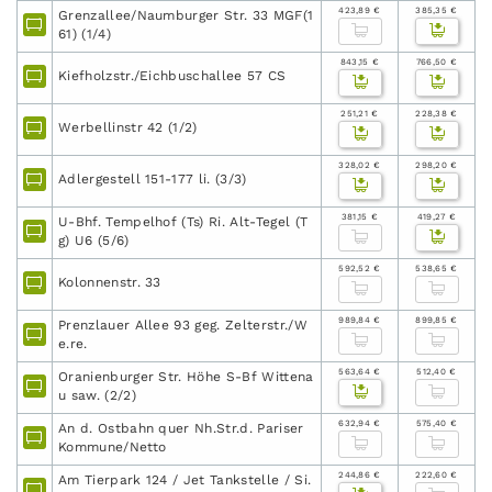
423,89 €
385,35 €
Grenzallee/Naumburger Str. 33 MGF(1
61) (1/4)
843,15 €
766,50 €
Kiefholzstr./Eichbuschallee 57 CS
251,21 €
228,38 €
Werbellinstr 42 (1/2)
328,02 €
298,20 €
Adlergestell 151-177 li. (3/3)
381,15 €
419,27 €
U-Bhf. Tempelhof (Ts) Ri. Alt-Tegel (T
g) U6 (5/6)
592,52 €
538,65 €
Kolonnenstr. 33
989,84 €
899,85 €
Prenzlauer Allee 93 geg. Zelterstr./W
e.re.
563,64 €
512,40 €
Oranienburger Str. Höhe S-Bf Wittena
u saw. (2/2)
632,94 €
575,40 €
An d. Ostbahn quer Nh.Str.d. Pariser
Kommune/Netto
244,86 €
222,60 €
Am Tierpark 124 / Jet Tankstelle / Si.