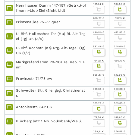
181,34 €
164,85 €
Nennhauser Damm 147-157 /Getrk.Hof
fmann+Lidl/Einf/Sicht Lidl
650,27 €
591,15 €
Prinzenallee 75-77 quer
430,50 €
473,55 €
U-Bhf. Hallesches Tor (Hu) Ri. Alt-Teg
el (Tg) U6 (3/4)
383,46 €
348,60 €
U-Bhf. Kochstr. (Ks) Rtg. Alt-Tegel (Tg)
U6 (1/7)
764,61 €
695,10 €
Markgrafendamm 20-20a re. neb. 1. E
inf.
565,37 €
513,98 €
Provinzstr 74/75 ew
399,63 €
363,30 €
Schwedter Str. 6 re. geg. Christinenst
r.
985,22 €
895,65 €
Antonienstr. 34P CS
175,56 €
159,60 €
Blücherplatz 1 Nh. Volksbank/We.li.
359,21 €
326,55 €