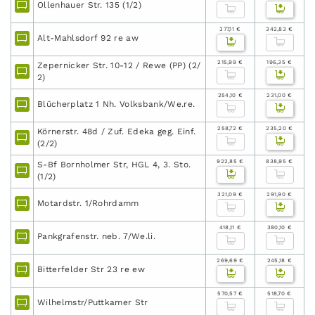
Ollenhauer Str. 135 (1/2)
377,11 €
342,83 €
Alt-Mahlsdorf 92 re aw
215,99 €
196,35 €
Zepernicker Str. 10-12 / Rewe (PP) (2/
2)
254,10 €
231,00 €
Blücherplatz 1 Nh. Volksbank/We.re.
258,72 €
235,20 €
Körnerstr. 48d / Zuf. Edeka geg. Einf.
(2/2)
922,85 €
838,95 €
S-Bf Bornholmer Str, HGL 4, 3. Sto.
(1/2)
321,09 €
291,90 €
Motardstr. 1/Rohrdamm
418,11 €
380,10 €
Pankgrafenstr. neb. 7/We.li.
269,69 €
245,18 €
Bitterfelder Str 23 re ew
570,57 €
518,70 €
Wilhelmstr/Puttkamer Str