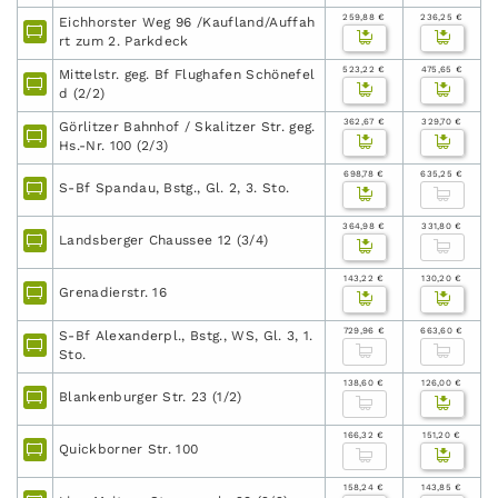
259,88 €
236,25 €
Eichhorster Weg 96 /Kaufland/Auffah
rt zum 2. Parkdeck
523,22 €
475,65 €
Mittelstr. geg. Bf Flughafen Schönefel
d (2/2)
362,67 €
329,70 €
Görlitzer Bahnhof / Skalitzer Str. geg.
Hs.-Nr. 100 (2/3)
698,78 €
635,25 €
S-Bf Spandau, Bstg., Gl. 2, 3. Sto.
364,98 €
331,80 €
Landsberger Chaussee 12 (3/4)
143,22 €
130,20 €
Grenadierstr. 16
729,96 €
663,60 €
S-Bf Alexanderpl., Bstg., WS, Gl. 3, 1.
Sto.
138,60 €
126,00 €
Blankenburger Str. 23 (1/2)
166,32 €
151,20 €
Quickborner Str. 100
158,24 €
143,85 €