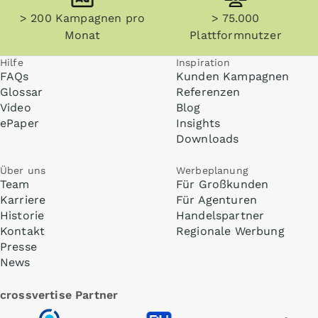
> 200 Kampagnen pro
> 75.000
Monat
Plattformnutzer
Hilfe
Inspiration
FAQs
Kunden Kampagnen
Glossar
Referenzen
Video
Blog
ePaper
Insights
Downloads
Über uns
Werbeplanung
Team
Für Großkunden
Karriere
Für Agenturen
Historie
Handelspartner
Kontakt
Regionale Werbung
Presse
News
crossvertise Partner