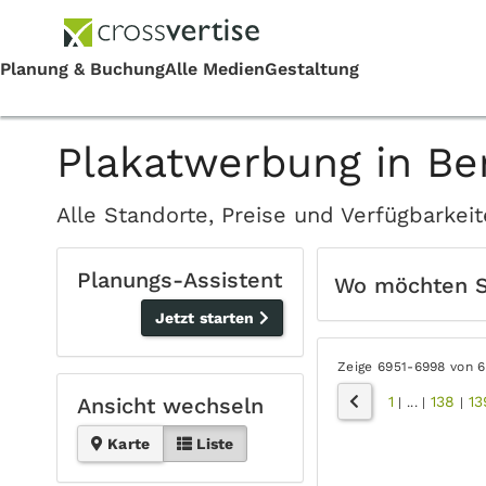
Plakatwerbung in Ber
Alle Standorte, Preise und Verfügbarkei
Planungs-Assistent
Wo möchten 
Jetzt starten
Zeige 6951-6998 von 
1
138
13
Ansicht wechseln
|
...
|
|
Karte
Liste