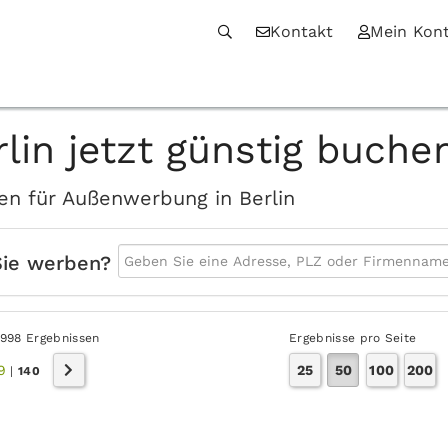
Kontakt
Mein Kon
lin jetzt günstig buche
ten für Außenwerbung in Berlin
Sie werben?
6998 Ergebnissen
Ergebnisse pro Seite
9
25
50
100
200
|
140