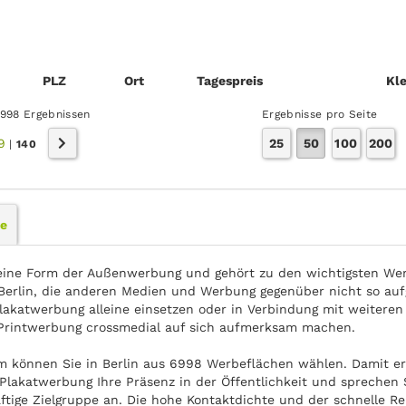
PLZ
Ort
Tages­preis
Kle
6998 Ergebnissen
Ergebnisse pro Seite
9
25
50
100
200
|
140
le
eine Form der Außenwerbung und gehört zu den wichtigsten Wer
erlin, die anderen Medien und Werbung gegenüber nicht so aufg
lakatwerbung alleine einsetzen oder in Verbindung mit weiteren
Printwerbung crossmedial auf sich aufmerksam machen.
om können Sie in Berlin aus 6998 Werbeflächen wählen. Damit er
Plakatwerbung Ihre Präsenz in der Öffentlichkeit und sprechen Si
ftige Zielgruppe an. Die hohe Kontaktdichte und der schnelle Re