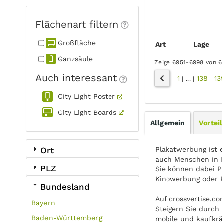
Flächenart filtern
Großfläche
Art
Lage
Ganzsäule
Zeige 6951-6998 von 
Auch interessant
1
138
13
|
...
|
|
City Light Poster
City Light Boards
Allgemein
Vortei
Plakatwerbung ist 
Ort
auch Menschen in B
PLZ
Sie können dabei P
Kinowerbung oder 
Bundesland
Auf crossvertise.c
Bayern
Steigern Sie durch 
Baden-Württemberg
mobile und kaufkrä