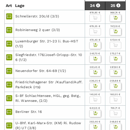
Art
Lage
24
25
878,85 €
966,74 €
Schnellerstr. 20c/d (3/3)
679,35 €
747,29 €
Robinienweg 2 quer (3/3)
470,40 €
517,44 €
Luxemburger Str. 21-23 li. Bus-HST
(1/2)
245,70 €
270,27 €
Siegfriedstr. 176/Josef-Orlopp-Str. 10
6 (1/2)
261,45 €
287,60 €
Neuendorfer Str. 64-69 (1/2)
236,25 €
259,88 €
Friedrichshagener Str /Kaufland/Auff.
Parkdeck (rts)
145,95 €
160,55 €
S-Bf Schlachtensee, HGL, geg. Bstg.,
Ri. Wannsee, (2/2)
641,55 €
705,71 €
Berliner Str. 16
383,46 €
348,60 €
U-Bhf. Karl-Marx-Str. (KM) Ri. Rudow
(R) U7 (3/8)