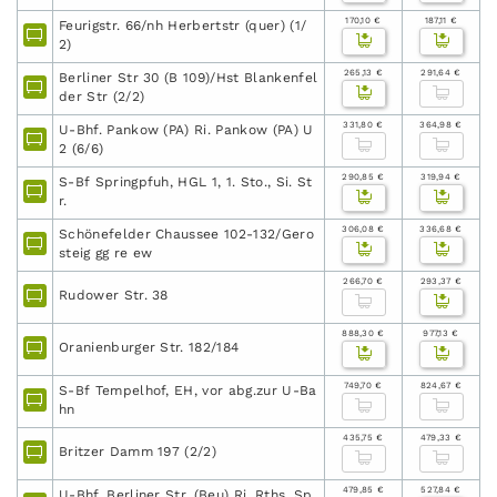
170,10 €
187,11 €
Feurigstr. 66/nh Herbertstr (quer) (1/
2)
265,13 €
291,64 €
Berliner Str 30 (B 109)/Hst Blankenfel
der Str (2/2)
331,80 €
364,98 €
U-Bhf. Pankow (PA) Ri. Pankow (PA) U
2 (6/6)
290,85 €
319,94 €
S-Bf Springpfuh, HGL 1, 1. Sto., Si. St
r.
306,08 €
336,68 €
Schönefelder Chaussee 102-132/Gero
steig gg re ew
266,70 €
293,37 €
Rudower Str. 38
888,30 €
977,13 €
Oranienburger Str. 182/184
749,70 €
824,67 €
S-Bf Tempelhof, EH, vor abg.zur U-Ba
hn
435,75 €
479,33 €
Britzer Damm 197 (2/2)
479,85 €
527,84 €
U-Bhf. Berliner Str. (Beu) Ri. Rths. Sp