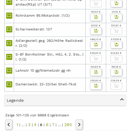
andau(RSp) U7 (5/7)
197,40 €
217,14 €
Rohrdamm 95/Motardstr. (1/2)
507,15 €
557,87 €
Scharnweberstr. 137
488,25 €
537,08 €
Adlergestell geg. 263/Höhe Radickest
r. (2/2)
838,95 €
922,85 €
S-Bf Bornholmer Str., HGL 4, 2. Sto., l
i. (1/2)
163,80 €
180,18 €
Lahnstr 10 gg/Niemetzstr gg nh
205,80 €
226,38 €
Damerowstr. 22-23/bei Shell-Tkst
Legende
Zeige 101-125 von 6998 Ergebnissen
1
3
4
6
7
280
|
...
|
|
|
5
|
|
|
...
|