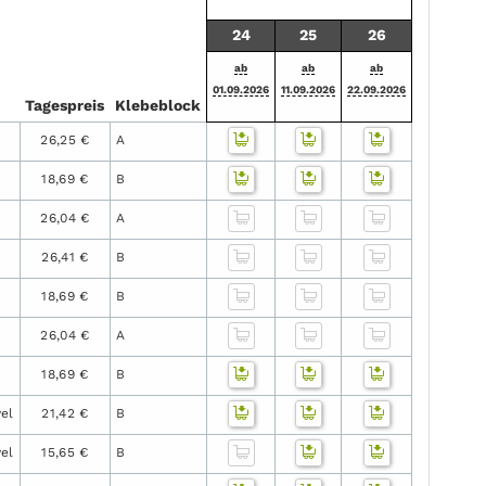
24
25
26
ab
ab
ab
01.09.2026
11.09.2026
22.09.2026
Tages­preis
Klebe­block
26,25 €
A
18,69 €
B
26,04 €
A
26,41 €
B
18,69 €
B
26,04 €
A
18,69 €
B
el
21,42 €
B
el
15,65 €
B