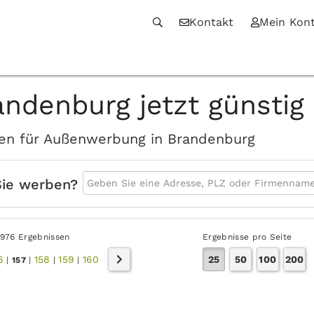
Kontakt
Mein Kon
andenburg jetzt günstig
iten für Außenwerbung in Brandenburg
Sie werben?
3976 Ergebnissen
Ergebnisse pro Seite
6
158
159
160
25
50
100
200
|
157
|
|
|