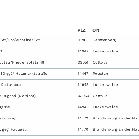
PLZ
Ort
Str/Großenhainer Str
01968
Senftenberg
13
14943
Luckenwalde
uptstr/Friedensplatz 48
03051
Cottbus
150 ggü/ Holzmarktstraße
14467
Potsdam
 Kulturhaus
14943
Luckenwalde
er Jugend (Nordost)
03050
Cottbus
rgasse
14943
Luckenwalde
tdornweg
14772
Brandenburg an der Hav
 geg. Foquestr.
14770
Brandenburg an der Hav