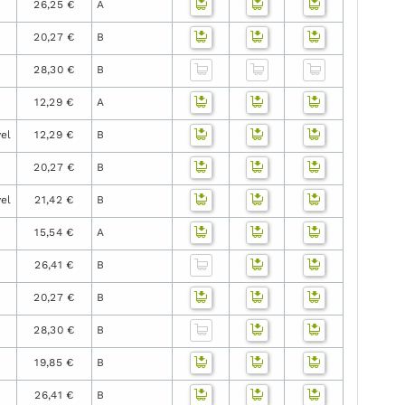
26,25 €
A
20,27 €
B
28,30 €
B
12,29 €
A
el
12,29 €
B
20,27 €
B
el
21,42 €
B
15,54 €
A
26,41 €
B
20,27 €
B
28,30 €
B
19,85 €
B
26,41 €
B