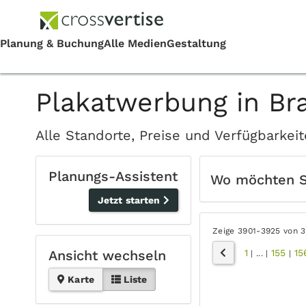
Plakatwerbung in Br
Alle Standorte, Preise und Verfügbarke
Planungs-Assistent
Wo möchten 
Jetzt starten
Zeige 3901-3925 von 
1
155
15
Ansicht wechseln
|
...
|
|
Karte
Liste