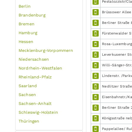
Pestalozzistr/Cla
Berlin
Brüssower Allee 
Brandenburg
Berliner Straße 
Bremen
Hamburg
Fürstenwalder S
Hessen
Rosa-Luxemburg-
Mecklenburg-Vorpommern
Leverkusener Str
Niedersachsen
Willi-Sänger-Str.
Nordrhein-Westfalen
Lindenstr. /Park
Rheinland-Pfalz
Saarland
Nedlitzer Straße
Sachsen
Eisenbahnstr./Ka
Sachsen-Anhalt
Berliner Straße 
Schleswig-Holstein
Königsstraße ne
Thüringen
Pappelallee/ Ru