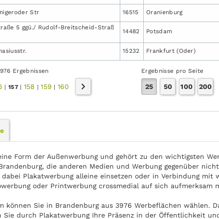
nigeroder Str
16515
Oranienburg
traße 5 ggü./ Rudolf-Breitscheid-Straß
14482
Potsdam
siusstr.
15232
Frankfurt (Oder)
3976 Ergebnissen
Ergebnisse pro Seite
6
158
159
160
25
50
100
200
|
157
|
|
|
le
eine Form der Außenwerbung und gehört zu den wichtigsten Wer
randenburg, die anderen Medien und Werbung gegenüber nicht s
 dabei Plakatwerbung alleine einsetzen oder in Verbindung mit 
owerbung oder Printwerbung crossmedial auf sich aufmerksam 
om können Sie in Brandenburg aus 3976 Werbeflächen wählen. D
n Sie durch Plakatwerbung Ihre Präsenz in der Öffentlichkeit u