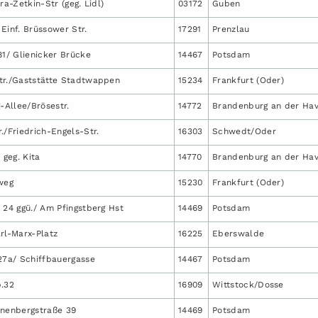
ra-Zetkin-Str (geg. Lidl)
03172
Guben
Einf. Brüssower Str.
17291
Prenzlau
81/ Glienicker Brücke
14467
Potsdam
tr./Gaststätte Stadtwappen
15234
Frankfurt (Oder)
Allee/Brösestr.
14772
Brandenburg an der Hav
./Friedrich-Engels-Str.
16303
Schwedt/Oder
 geg. Kita
14770
Brandenburg an der Hav
weg
15230
Frankfurt (Oder)
 24 ggü./ Am Pfingstberg Hst
14469
Potsdam
rl-Marx-Platz
16225
Eberswalde
27a/ Schiffbauergasse
14467
Potsdam
b.32
16909
Wittstock/Dosse
inenbergstraße 39
14469
Potsdam