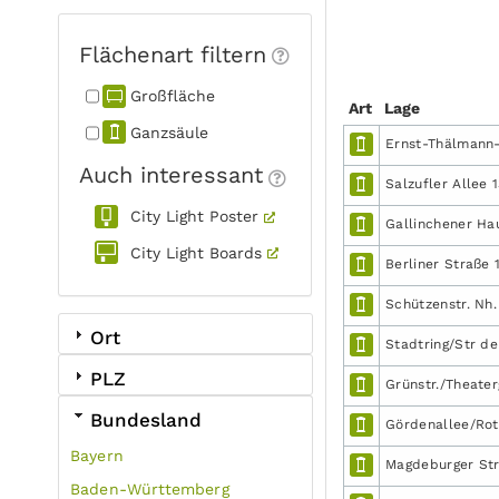
Flächenart filtern
Großfläche
Art
Lage
Ganzsäule
Ernst-Thälmann-
Auch interessant
Salzufler Allee 
City Light Poster
Gallinchener Ha
City Light Boards
Berliner Straße 
Schützenstr. Nh.
Ort
Stadtring/Str d
PLZ
Grünstr./Theate
Bundesland
Gördenallee/Ro
Bayern
Magdeburger Str.
Baden-Württemberg