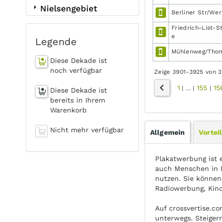
Nielsengebiet
Berliner Str/Wer
Friedrich-List-S
e
Legende
Mühlenweg/Thoma
Diese Dekade ist
noch verfügbar
Zeige 3901-3925 von 
1
155
15
|
...
|
|
Diese Dekade ist
bereits in Ihrem
Warenkorb
Nicht mehr verfügbar
Allgemein
Vortei
Plakatwerbung ist 
auch Menschen in B
nutzen. Sie können
Radiowerbung, Kin
Auf crossvertise.c
unterwegs. Steiger