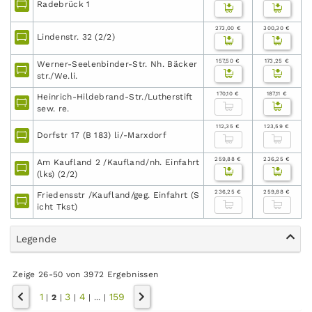
Radebrück 1
273,00 €
300,30 €
Lindenstr. 32 (2/2)
157,50 €
173,25 €
Werner-Seelenbinder-Str. Nh. Bäcker
str./We.li.
170,10 €
187,11 €
Heinrich-Hildebrand-Str./Lutherstift
sew. re.
112,35 €
123,59 €
Dorfstr 17 (B 183) li/-Marxdorf
259,88 €
236,25 €
Am Kaufland 2 /Kaufland/nh. Einfahrt
(lks) (2/2)
236,25 €
259,88 €
Friedensstr /Kaufland/geg. Einfahrt (S
icht Tkst)
Legende
Zeige 26-50 von 3972 Ergebnissen
1
3
4
159
|
2
|
|
|
...
|