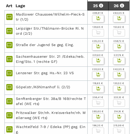
Art
Lage
25
26
289,91 €
263,55 €
Madlower Chaussee/Wilhelm-Pieck-S
tr (1/2)
139,65 €
153,62 €
Leipziger Str./Thälmann-Brücke Ri. N
ord (2/2)
235,20 €
258,72 €
Straße der Jugend 5e geg. Eing.
201,60 €
221,76 €
Sachsenhausener Str. 21 /Edeka/neb.
Eing/Sto. 1 (rechte GF)
220,50 €
242,55 €
Lenzener Str. geg. Hs.-Nr. 23 VS
118,65 €
130,52 €
Göpelstr./Köhlmanhof li. (2/2)
256,41 €
233,10 €
Senftenberger Str. 38a/B 169/rechte T
afel (WE rts)
285,60 €
314,16 €
Pritzwalker Str/nh. Kreisverkehr/nh. M
eilerweg (WE rts)
196,35 €
215,99 €
Wachtelfeld 7-9 / Edeka (PP) geg. Ein
g.