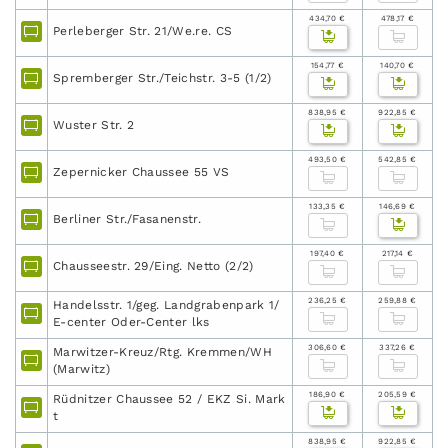
434,70 €
478,17 €
Perleberger Str. 21/We.re. CS
154,77 €
140,70 €
Spremberger Str./Teichstr. 3-5 (1/2)
838,95 €
922,85 €
Wuster Str. 2
493,50 €
542,85 €
Zepernicker Chaussee 55 VS
133,35 €
146,69 €
Berliner Str./Fasanenstr.
197,40 €
217,14 €
Chausseestr. 29/Eing. Netto (2/2)
236,25 €
259,88 €
Handelsstr. 1/geg. Landgrabenpark 1/
E-center Oder-Center lks
306,60 €
337,26 €
Marwitzer-Kreuz/Rtg. Kremmen/WH
(Marwitz)
186,90 €
205,59 €
Rüdnitzer Chaussee 52 / EKZ Si. Mark
t
838,95 €
922,85 €