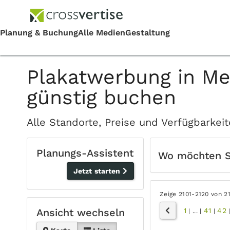
Plakatwerbung in M
günstig buchen
Alle Standorte, Preise und Verfügbark
Planungs-Assistent
Wo möchten 
Jetzt starten
Zeige 2101-2120 von 2
1
41
42
Ansicht wechseln
|
...
|
|