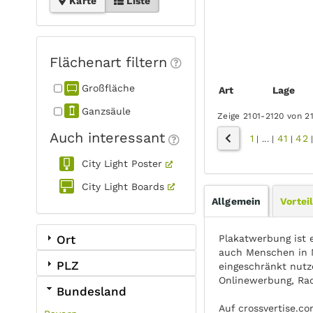
Karte
Liste
Flächenart filtern
Großfläche
Art
Lage
Ganzsäule
Zeige 2101-2120 von 2
Auch interessant
1
41
42
|
...
|
|
City Light Poster
City Light Boards
Allgemein
Vortei
Plakatwerbung ist 
Ort
auch Menschen in 
PLZ
eingeschränkt nutz
Onlinewerbung, Ra
Bundesland
Auf crossvertise.c