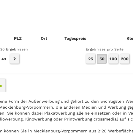
PLZ
Ort
Tages­preis
Kle
120 Ergebnissen
Ergebnisse pro Seite
25
50
100
200
|
43
le
eine Form der Außenwerbung und gehört zu den wichtigsten Wer
Mecklenburg-Vorpommern, die anderen Medien und Werbung gege
en. Sie können dabei Plakatwerbung alleine einsetzen oder in Ve
diowerbung, Kinowerbung oder Printwerbung crossmedial auf s
om können Sie in Mecklenburg-Vorpommern aus 2120 Werbefläche