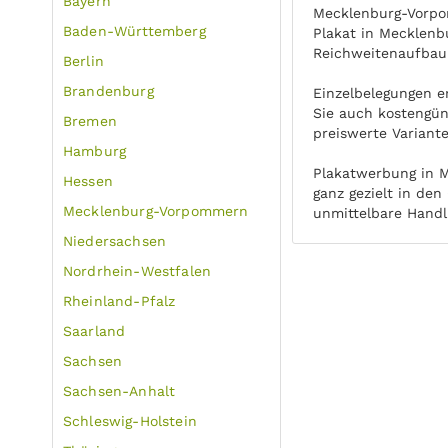
Bayern
Mecklenburg-Vorpom
Baden-Württemberg
Plakat in Mecklenb
Reichweitenaufbau 
Berlin
Brandenburg
Einzelbelegungen e
Sie auch kostengün
Bremen
preiswerte Variante
Hamburg
Plakatwerbung in M
Hessen
ganz gezielt in de
Mecklenburg-Vorpommern
unmittelbare Handl
Niedersachsen
Nordrhein-Westfalen
Rheinland-Pfalz
Saarland
Sachsen
Sachsen-Anhalt
Schleswig-Holstein