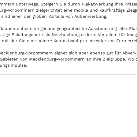
mern unterwegs. Steigern Sie durch Plakatwerbung Ihre Präsenz
urg-Vorpommern zielgerichtet eine mobile und kaufkräftige Ziel
sind einer der großen Vorteile von Außenwerbung.
rlauben dabei eine genaue geographische Aussteuerung aller Pl
stige Paketangebote als Netzbuchung ordern. Vor allem für Ima
 mit der Sie eine höhere Kontaktzahl pro investiertem Euro erre
ecklenburg-Vorpommern eignet sich aber ebenso gut für Abverk
n Gebieten von Mecklenburg-Vorpommern an Ihre Zielgruppe, wo d
ungsimpulse.