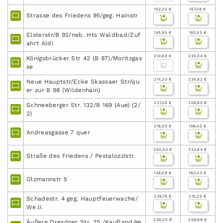
152,25 €
167,48 €
Strasse des Friedens 95/geg. Hainstr
145,95 €
160,55 €
Elsterstr/B 92/neb. Hts Waldbad/Zuf
ahrt Aldi
213,68 €
235,04 €
Königsbrücker Str 42 (B 97)/Moritzgas
se
214,20 €
235,62 €
Neue Hauptstr/Ecke Skassaer Str/qu
er zur B 98 (Wildenhain)
337,26 €
306,60 €
Schneeberger Str. 132/B 169 (Aue) (2/
2)
218,30 €
198,45 €
Andreasgasse 7 quer
302,40 €
332,64 €
Straße des Friedens / Pestalozzistr.
148,58 €
163,43 €
Olzmannstr 5
236,78 €
215,25 €
Schadestr. 4 geg. Hauptfeuerwache/
We.li.
236,25 €
259,88 €
Äußere Dresdner Str. 25 /Kaufland/ge