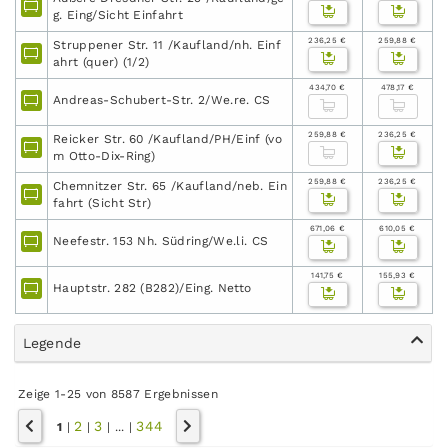
g. Eing/Sicht Einfahrt
236,25 €
259,88 €
Struppener Str. 11 /Kaufland/nh. Einf
ahrt (quer) (1/2)
434,70 €
478,17 €
Andreas-Schubert-Str. 2/We.re. CS
259,88 €
236,25 €
Reicker Str. 60 /Kaufland/PH/Einf (vo
m Otto-Dix-Ring)
259,88 €
236,25 €
Chemnitzer Str. 65 /Kaufland/neb. Ein
fahrt (Sicht Str)
671,06 €
610,05 €
Neefestr. 153 Nh. Südring/We.li. CS
141,75 €
155,93 €
Hauptstr. 282 (B282)/Eing. Netto
Legende
Zeige 1-25 von 8587 Ergebnissen
2
3
344
1
|
|
|
...
|