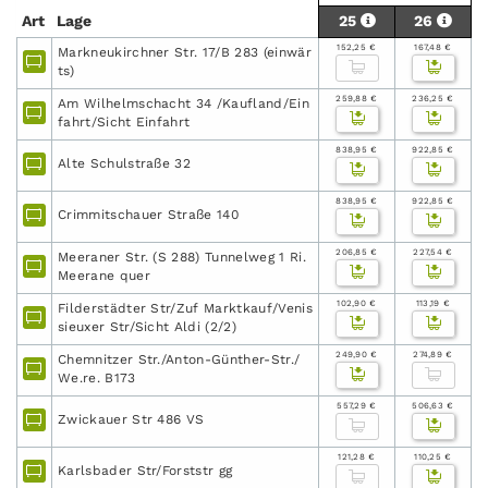
Art
Lage
25
26
152,25 €
167,48 €
Markneukirchner Str. 17/B 283 (einwär
ts)
259,88 €
236,25 €
Am Wilhelmschacht 34 /Kaufland/Ein
fahrt/Sicht Einfahrt
838,95 €
922,85 €
Alte Schulstraße 32
838,95 €
922,85 €
Crimmitschauer Straße 140
206,85 €
227,54 €
Meeraner Str. (S 288) Tunnelweg 1 Ri.
Meerane quer
102,90 €
113,19 €
Filderstädter Str/Zuf Marktkauf/Venis
sieuxer Str/Sicht Aldi (2/2)
249,90 €
274,89 €
Chemnitzer Str./Anton-Günther-Str./
We.re. B173
557,29 €
506,63 €
Zwickauer Str 486 VS
121,28 €
110,25 €
Karlsbader Str/Forststr gg