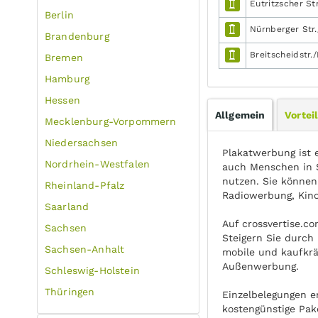
Eutritzscher Str
Berlin
Nürnberger Str.
Brandenburg
Breitscheidstr./
Bremen
Hamburg
Hessen
Allgemein
Vortei
Mecklenburg-Vorpommern
Niedersachsen
Plakatwerbung ist 
Nordrhein-Westfalen
auch Menschen in S
nutzen. Sie können
Rheinland-Pfalz
Radiowerbung, Kin
Saarland
Auf crossvertise.c
Sachsen
Steigern Sie durch 
Sachsen-Anhalt
mobile und kaufkrä
Außenwerbung.
Schleswig-Holstein
Thüringen
Einzelbelegungen e
kostengünstige Pak