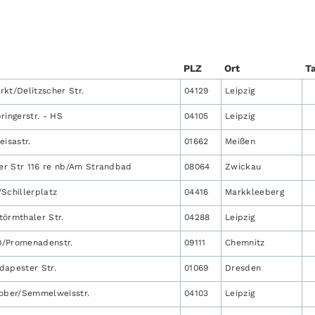
PLZ
Ort
Ta
rkt/Delitzscher Str.
04129
Leipzig
ringerstr. - HS
04105
Leipzig
eisastr.
01662
Meißen
er Str 116 re nb/Am Strandbad
08064
Zwickau
/Schillerplatz
04416
Markkleeberg
törmthaler Str.
04288
Leipzig
0/Promenadenstr.
09111
Chemnitz
dapester Str.
01069
Dresden
tober/Semmelweisstr.
04103
Leipzig