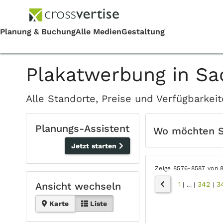
Plakatwerbung in Sa
Alle Standorte, Preise und Verfügbarke
Planungs-Assistent
Wo möchten 
Jetzt starten
Zeige 8576-8587 von 
1
342
3
Ansicht wechseln
|
...
|
|
Karte
Liste