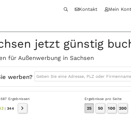
Kontakt
Mein Kon
chsen jetzt günstig buc
iten für Außenwerbung in Sachsen
Sie werben?
8587 Ergebnissen
Ergebnisse pro Seite
43
25
50
100
200
|
344