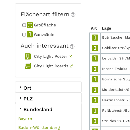
Flächenart filtern
Großfläche
Art
Lage
Ganzsäule
Eutritzscher Ma
Auch interessant
Gohliser Str./Sp
City Light Poster
Leipziger Str./M
City Light Boards
Innere Zwickau
Bornaische Str.
Ort
Muldentalstr./S
PLZ
Hartmannstr. 2
Bundesland
Reitbahnstr./Bu
Bayern
Str. des 18. Ok
Baden-Württemberg