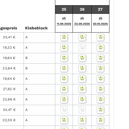
25
26
27
ab
ab
ab
11.09.2026
22.09.2026
02.10.2026
ges­preis
Klebe­block
25,41 €
A
19,32 €
A
19,64 €
B
23,84 €
B
19,64 €
A
27,62 €
A
32,66 €
A
24,47 €
A
32,55 €
A