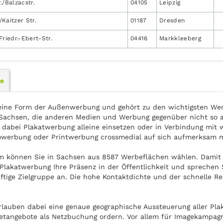
./Balzacstr.
04105
Leipzig
/Kaitzer Str.
01187
Dresden
Friedr.-Ebert-Str.
04416
Markkleeberg
le
eine Form der Außenwerbung und gehört zu den wichtigsten Wer
achsen, die anderen Medien und Werbung gegenüber nicht so au
 dabei Plakatwerbung alleine einsetzen oder in Verbindung mit 
owerbung oder Printwerbung crossmedial auf sich aufmerksam 
om können Sie in Sachsen aus 8587 Werbeflächen wählen. Damit
Plakatwerbung Ihre Präsenz in der Öffentlichkeit und sprechen S
ftige Zielgruppe an. Die hohe Kontaktdichte und der schnelle Re
rlauben dabei eine genaue geographische Aussteuerung aller Plak
etangebote als Netzbuchung ordern. Vor allem für Imagekampagn