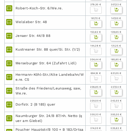
279,30 €
307,23 €
Robert-Koch-Str. 6/We.re.
161,70 €
147,00 €
Welsleber Str. 48
153,62 €
139,65 €
Jenaer Str. 44/B 88
144,38 €
131,25 €
Kustreaner Str. 88 quer/Si. Str. (1/2)
204,44 €
185,85 €
Merseburger Str. 64 (Zufahrt Lidl)
694,16 €
631,05 €
Hermann-Köhl-Str./Alte Landebahn/W
e.re. CS
206,85 €
227,54 €
Straße des Friedens/Leunaweg, saw,
We.re.
220,50 €
242,55 €
Dorfstr. 2 (B 185) quer
330,33 €
300,30 €
Naumburger Str. 24/B 87/nh. Netto (q
uer am Giebel)
214,20 €
235,62 €
Poucher Hauptstr/B 100 + B 183/Ortsa