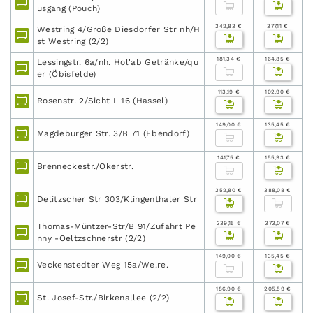
usgang (Pouch)
342,83 €
377,11 €
Westring 4/Große Diesdorfer Str nh/H
st Westring (2/2)
181,34 €
164,85 €
Lessingstr. 6a/nh. Hol'ab Getränke/qu
er (Öbisfelde)
113,19 €
102,90 €
Rosenstr. 2/Sicht L 16 (Hassel)
149,00 €
135,45 €
Magdeburger Str. 3/B 71 (Ebendorf)
141,75 €
155,93 €
Brenneckestr./Okerstr.
352,80 €
388,08 €
Delitzscher Str 303/Klingenthaler Str
339,15 €
373,07 €
Thomas-Müntzer-Str/B 91/Zufahrt Pe
nny -Oeltzschnerstr (2/2)
149,00 €
135,45 €
Veckenstedter Weg 15a/We.re.
186,90 €
205,59 €
St. Josef-Str./Birkenallee (2/2)