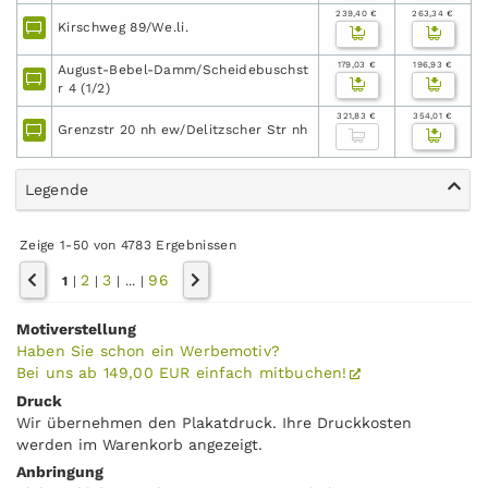
239,40 €
263,34 €
Kirschweg 89/We.li.
179,03 €
196,93 €
August-Bebel-Damm/Scheidebuschst
r 4 (1/2)
321,83 €
354,01 €
Grenzstr 20 nh ew/Delitzscher Str nh
Legende
Zeige 1-50 von 4783 Ergebnissen
2
3
96
1
|
|
|
...
|
Motiverstellung
Haben Sie schon ein Werbemotiv?
Bei uns ab 149,00 EUR einfach mitbuchen!
Druck
Wir übernehmen den Plakatdruck. Ihre Druckkosten
werden im Warenkorb angezeigt.
Anbringung