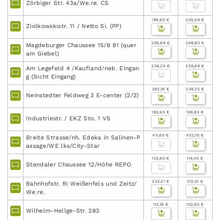
Zörbiger Str. 43a/We.re. CS
186,90 €
205,59 €
Ziolkowskistr. 11 / Netto Si. (PP)
295,68 €
268,80 €
Magdeburger Chaussee 15/B 81 (quer
am Giebel)
236,25 €
259,88 €
Am Legefeld 4 /Kaufland/neb. Eingan
g (Sicht Eingang)
262,19 €
238,35 €
Neinstedter Feldweg 3 E-center (2/2)
183,65 €
166,95 €
Industriestr. / EKZ Sto. 1 VS
411,60 €
452,76 €
Breite Strasse/nh. Edeka in Salinen-P
assage/WE lks/City-Star
125,90 €
114,45 €
Stendaler Chaussee 12/Höhe REPO
233,31 €
212,10 €
Bahnhofstr. Ri Weißenfels und Zeitz/
We.re.
113,19 €
102,90 €
Wilhelm-Hellge-Str. 283