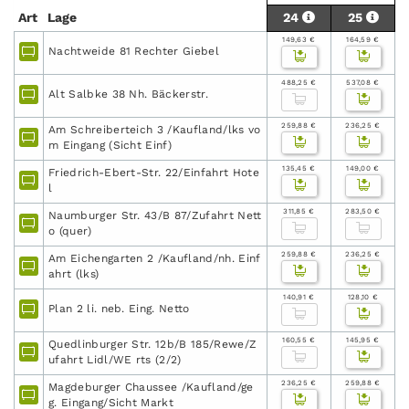
Art
Lage
24
25
149,63 €
164,59 €
Nachtweide 81 Rechter Giebel
488,25 €
537,08 €
Alt Salbke 38 Nh. Bäckerstr.
259,88 €
236,25 €
Am Schreiberteich 3 /Kaufland/lks vo
m Eingang (Sicht Einf)
135,45 €
149,00 €
Friedrich-Ebert-Str. 22/Einfahrt Hote
l
311,85 €
283,50 €
Naumburger Str. 43/B 87/Zufahrt Nett
o (quer)
259,88 €
236,25 €
Am Eichengarten 2 /Kaufland/nh. Einf
ahrt (lks)
140,91 €
128,10 €
Plan 2 li. neb. Eing. Netto
160,55 €
145,95 €
Quedlinburger Str. 12b/B 185/Rewe/Z
ufahrt Lidl/WE rts (2/2)
236,25 €
259,88 €
Magdeburger Chaussee /Kaufland/ge
g. Eingang/Sicht Markt