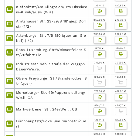
135,14 €
122,85 €
Kiefholzstr/Am Klingteich/Hts Ohrekre
is-Klinik/ausw (WH)
253,05 €
278,36 €
Amtshäuser Str. 23-29/B 181/geg. Dorf
str (1/2)
235,62 €
214,20 €
Altenburger Str. 7/B 180 (quer am Gie
bel) (1/2)
187,11 €
170,10 €
Rosa-Luxemburg-Str/Weissenfelser S
tr/Zufahrt Lidl
216,30 €
237,93 €
Industriestr. neb. Straße der Waggon
bauer/We.re.
152,25 €
167,48 €
Obere Freyburger Str/Branderodaer S
tr (quer)
376,95 €
414,65 €
Merseburger Str. 49/Puppensiedlung/
We.li. CS
478,17 €
434,70 €
Markwerbener Str. 24e/We.li. CS
135,14 €
122,85 €
Dünnhauptstr/Ecke Seelmannstr (que
r)
528,99 €
480,90 €