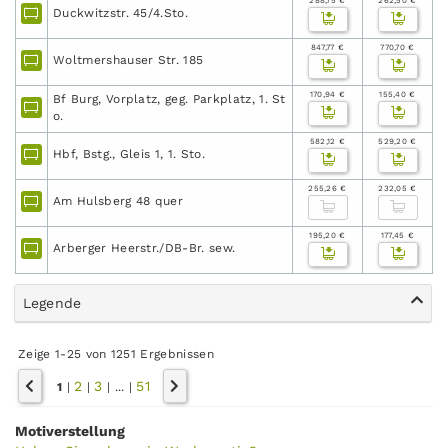
288,75 €
262,50 €
Duckwitzstr. 45/4.Sto.
847,77 €
770,70 €
Woltmershauser Str. 185
170,94 €
155,40 €
Bf Burg, Vorplatz, geg. Parkplatz, 1. St
o.
582,12 €
529,20 €
Hbf, Bstg., Gleis 1, 1. Sto.
255,26 €
232,05 €
Am Hulsberg 48 quer
195,20 €
177,45 €
Arberger Heerstr./DB-Br. sew.
Legende
Zeige 1-25 von 1251 Ergebnissen
2
3
51
1
|
|
|
...
|
Motiverstellung