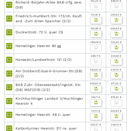
733,43 €
666,75 €
Richard-Boljahn-Allee BAB-Ufg. sew.
(SB)
314,16 €
285,60 €
Friedrich-Humbert-Str. 173/nh. Kaufl
and -Zum Alten Speicher (2/2)
759,99 €
690,90 €
Duckwitzstr. 72 li. quer CS
388,08 €
352,80 €
Hemelinger Heerstr 90 gg
288,17 €
261,98 €
Hansestr/Landwehrstr 121 (2/2)
594,83 €
540,75 €
Am Dobben/Eduard-Grunow-Str.(SB)
(2/2)
958,65 €
871,50 €
BAB Zubr. Überseestadt/Ingolst. Str.
(SB) MGF(019) (2/2)
746,71 €
678,83 €
Kirchhuchtinger Landstr li/Huchtinger
Heerstr 4
731,12 €
664,65 €
Hemelinger Heerstr. 48 li. quer
339,57 €
308,70 €
Kattenturmer Heerstr. 311 re. quer