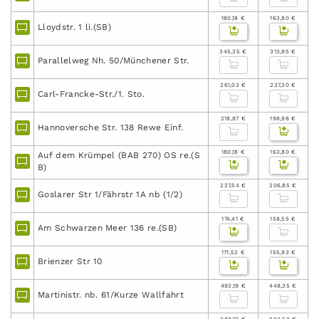
180,18 €
163,80 €
Lloydstr. 1 li.(SB)
345,35 €
313,95 €
Parallelweg Nh. 50/Münchener Str.
261,03 €
237,30 €
Carl-Francke-Str./1. Sto.
218,87 €
198,98 €
Hannoversche Str. 138 Rewe Einf.
180,18 €
163,80 €
Auf dem Krümpel (BAB 270) OS re.(S
B)
227,54 €
206,85 €
Goslarer Str 1/Fährstr 1A nb (1/2)
174,41 €
158,55 €
Am Schwarzen Meer 136 re.(SB)
171,52 €
155,93 €
Brienzer Str 10
493,19 €
448,35 €
Martinistr. nb. 61/Kurze Wallfahrt