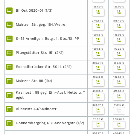
138,60 €
126,00 €
Bf Ost 0520-01 (1/3)
240,24 €
218,40 €
Mainzer Str. geg. 164/We.re.
160,55 €
145,95 €
S-Bf Arheilgen, Bstg., 1. Sto./Si. PP
190,58 €
173,25 €
Pfungstädter Str. 151 (2/2)
395,01 €
359,10 €
Eschollbrücker Str. 50 li. (2/2)
135,14 €
122,85 €
Mainzer Str. 89 (lks)
457,38 €
415,80 €
Kasinostr. 99 geg. Ein.-Ausf. Netto u. T
egut
349,97 €
318,15 €
Alicenstr 43/Kasinostr
311,85 €
283,50 €
Donnersbergring 61/Sandbergstr (1/2)
506,47 €
460,43 €