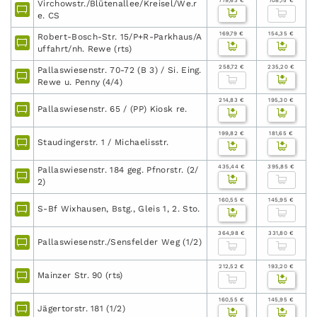
779,63 €
708,75 €
Virchowstr./Blütenallee/Kreisel/We.r
e. CS
169,79 €
154,35 €
Robert-Bosch-Str. 15/P+R-Parkhaus/A
uffahrt/nh. Rewe (rts)
258,72 €
235,20 €
Pallaswiesenstr. 70-72 (B 3) / Si. Eing.
Rewe u. Penny (4/4)
214,83 €
195,30 €
Pallaswiesenstr. 65 / (PP) Kiosk re.
199,82 €
181,65 €
Staudingerstr. 1 / Michaelisstr.
435,44 €
395,85 €
Pallaswiesenstr. 184 geg. Pfnorstr. (2/
2)
160,55 €
145,95 €
S-Bf Wixhausen, Bstg., Gleis 1, 2. Sto.
364,98 €
331,80 €
Pallaswiesenstr./Sensfelder Weg (1/2)
212,52 €
193,20 €
Mainzer Str. 90 (rts)
160,55 €
145,95 €
Jägertorstr. 181 (1/2)