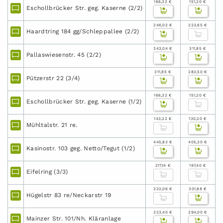
166,32 €
151,20 €
Eschollbrücker Str. geg. Kaserne (2/2)
246,02 €
223,65 €
Haardtring 184 gg/Schleppallee (2/2)
343,04 €
311,85 €
Pallaswiesenstr. 45 (2/2)
311,85 €
283,50 €
Pützerstr 22 (3/4)
166,32 €
151,20 €
Eschollbrücker Str. geg. Kaserne (1/2)
143,22 €
130,20 €
Mühltalstr. 21 re.
445,83 €
405,30 €
Kasinostr. 103 geg. Netto/Tegut (1/2)
217,14 €
197,40 €
Eifelring (3/3)
332,06 €
301,88 €
Hügelstr 83 re/Neckarstr 19
323,40 €
294,00 €
Mainzer Str. 101/Nh. Kläranlage