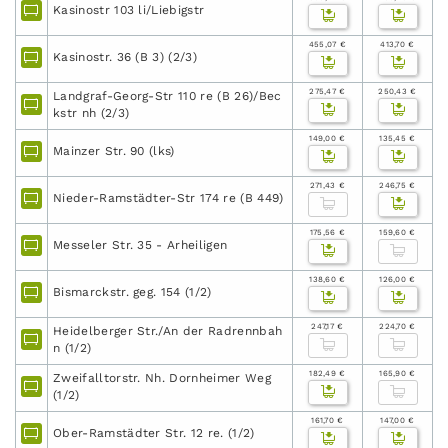
Kasinostr 103 li/Liebigstr
455,07 €
413,70 €
Kasinostr. 36 (B 3) (2/3)
275,47 €
250,43 €
Landgraf-Georg-Str 110 re (B 26)/Bec
kstr nh (2/3)
149,00 €
135,45 €
Mainzer Str. 90 (lks)
271,43 €
246,75 €
Nieder-Ramstädter-Str 174 re (B 449)
175,56 €
159,60 €
Messeler Str. 35 - Arheiligen
138,60 €
126,00 €
Bismarckstr. geg. 154 (1/2)
247,17 €
224,70 €
Heidelberger Str./An der Radrennbah
n (1/2)
182,49 €
165,90 €
Zweifalltorstr. Nh. Dornheimer Weg
(1/2)
161,70 €
147,00 €
Ober-Ramstädter Str. 12 re. (1/2)