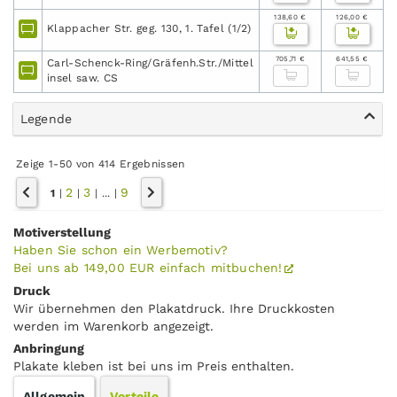
138,60 €
126,00 €
Klappacher Str. geg. 130, 1. Tafel (1/2)
705,71 €
641,55 €
Carl-Schenck-Ring/Gräfenh.Str./Mittel
insel saw. CS
Legende
Zeige 1-50 von 414 Ergebnissen
2
3
9
1
|
|
|
...
|
Motiverstellung
Haben Sie schon ein Werbemotiv?
Bei uns ab 149,00 EUR einfach mitbuchen!
Druck
Wir übernehmen den Plakatdruck. Ihre Druckkosten
werden im Warenkorb angezeigt.
Anbringung
Plakate kleben ist bei uns im Preis enthalten.
Allgemein
Vorteile