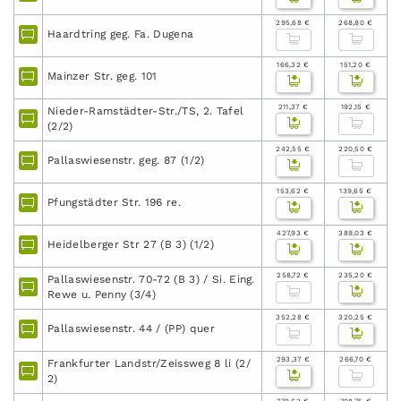
295,68 €
268,80 €
Haardtring geg. Fa. Dugena
166,32 €
151,20 €
Mainzer Str. geg. 101
211,37 €
192,15 €
Nieder-Ramstädter-Str./TS, 2. Tafel
(2/2)
242,55 €
220,50 €
Pallaswiesenstr. geg. 87 (1/2)
153,62 €
139,65 €
Pfungstädter Str. 196 re.
427,93 €
389,03 €
Heidelberger Str 27 (B 3) (1/2)
258,72 €
235,20 €
Pallaswiesenstr. 70-72 (B 3) / Si. Eing.
Rewe u. Penny (3/4)
352,28 €
320,25 €
Pallaswiesenstr. 44 / (PP) quer
293,37 €
266,70 €
Frankfurter Landstr/Zeissweg 8 li (2/
2)