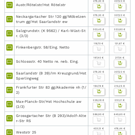
279,30 €
307,23 €
Austr/Rötelstr/Hst Rötelstr
279,30 €
307,23 €
Neckargartacher Str 120 gg/Möbelzen
trum gg/Hst Saarlandstr ew
303,45 €
333,80 €
Salzgrundstr. (K 9562) / Karl-Wüst-St
r. (3/3)
119,70 €
131,67 €
Finkenbergstr. 58/Eing. Netto
197,40 €
217,14 €
Schlossstr. 40 Netto re. neb. Eing.
279,30 €
307,23 €
Saarlandstr (B 39)/Im Kreuzgrund/Hst
Sperlingweg
194,78 €
214,25 €
Frankfurter Str 83 gg/Akademie nh (1/
2)
228,38 €
251,21 €
Max-Planck-Str/Hst Hochschule aw
(2/3)
586,95 €
645,65 €
Grossgartacher Str (B 293)/Adolf-Alte
r-Str RS
433,13 €
476,44 €
Weststr 25