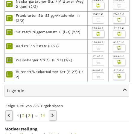
324,45 €
356,90 €
Neckargartacher Str. / Mittlerer Weg
2 quer (2/2)
194,78 €
214,25 €
Frankfurter Str 83 gg/Akademie nh
(2/2)
283,50 €
311,85 €
Salzstr/Brüggemannstr. 6 (lks) (2/2)
396,38 €
436,01 €
Karlstr 77/Oststr (B 27)
471,45 €
518,60 €
Weinsberger Str 13 (B 27) (1/2)
481,95 €
530,15 €
Burenstr/Neckarsulmer Str (B 27) (1/
2)
Legende
Zeige 1-25 von 332 Ergebnissen
2
3
14
1
|
|
|
...
|
Motiverstellung