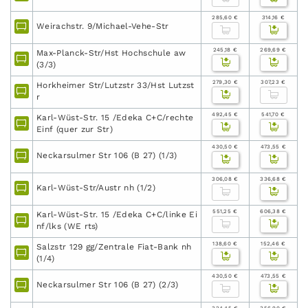
285,60 €
314,16 €
Weirachstr. 9/Michael-Vehe-Str
245,18 €
269,69 €
Max-Planck-Str/Hst Hochschule aw
(3/3)
279,30 €
307,23 €
Horkheimer Str/Lutzstr 33/Hst Lutzst
r
492,45 €
541,70 €
Karl-Wüst-Str. 15 /Edeka C+C/rechte
Einf (quer zur Str)
430,50 €
473,55 €
Neckarsulmer Str 106 (B 27) (1/3)
306,08 €
336,68 €
Karl-Wüst-Str/Austr nh (1/2)
551,25 €
606,38 €
Karl-Wüst-Str. 15 /Edeka C+C/linke Ei
nf/lks (WE rts)
138,60 €
152,46 €
Salzstr 129 gg/Zentrale Fiat-Bank nh
(1/4)
430,50 €
473,55 €
Neckarsulmer Str 106 (B 27) (2/3)