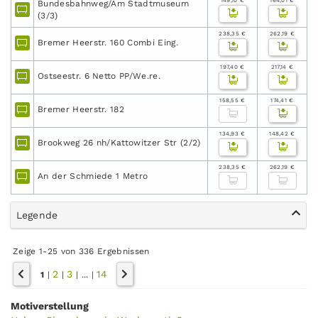
149,10 €
164,01 €
Bundesbahnweg/Am Stadtmuseum
(3/3)
238,35 €
262,19 €
Bremer Heerstr. 160 Combi Eing.
197,40 €
217,14 €
Ostseestr. 6 Netto PP/We.re.
158,55 €
174,41 €
Bremer Heerstr. 182
134,93 €
148,42 €
Brookweg 26 nh/Kattowitzer Str (2/2)
238,35 €
262,19 €
An der Schmiede 1 Metro
Legende
Zeige 1-25 von 336 Ergebnissen
2
3
14
1
|
|
|
...
|
Motiverstellung