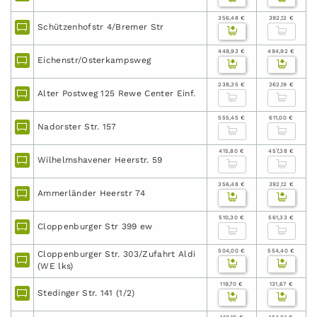
356,48 €
392,12 €
Schützenhofstr 4/Bremer Str
449,93 €
494,92 €
Eichenstr/Osterkampsweg
238,35 €
262,19 €
Alter Postweg 125 Rewe Center Einf.
555,45 €
611,00 €
Nadorster Str. 157
415,80 €
457,38 €
Wilhelmshavener Heerstr. 59
356,48 €
392,12 €
Ammerländer Heerstr 74
510,30 €
561,33 €
Cloppenburger Str 399 ew
504,00 €
554,40 €
Cloppenburger Str. 303/Zufahrt Aldi
(WE lks)
119,70 €
131,67 €
Stedinger Str. 141 (1/2)