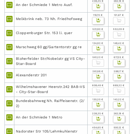
238,35 €
262,19 €
An der Schmiede 1 Metro Ausf.
119,70 €
131,67 €
Melkbrink neb. 73 Nh. Friedhofsweg
501,90 €
552,09 €
Cloppenburger Str. 153 li. quer
134,93 €
148,42 €
Marschweg 60 gg/Gartentorstr gg re
561,23 €
617,35 €
Bloherfelder Str/Nobelstr gg VS City-
Star-Board
261,98 €
288,17 €
Alexanderstr 201
608,48 €
669,32 €
Wilhelmshavener Heerstr.242 BAB-VS
- City-Star-Board
130,20 €
143,22 €
Bundesbahnweg Nh. Raiffeisenstr. (2/
2)
238,35 €
262,19 €
An der Schmiede 1 Metro
454,65 €
500,12 €
Nadorster Str 105/Lehmkuhlenstr