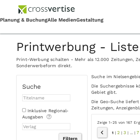
Printwerbung - Liste
Print-Werbung schalten - Mehr als 12.000 Zeitungen, Ze
Sonderwerbeform direkt.
Suche im Nielsengebi
Suche
Die Suchergebnisse k
Gebiet gibt.
Die Geo-Suche liefert
Zeitungen, Anzeigenblä
Inklusive Regional-
Ausgaben
Zeige 1-25 von 167 Er
2
3
7
1
|
|
|
...
|