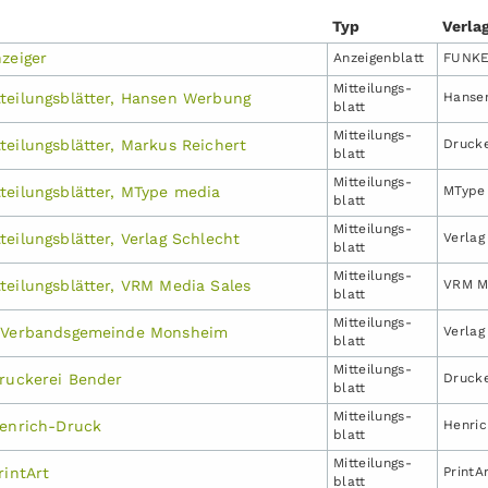
Typ
Verla
zeiger
Anzeigen­blatt
FUNKE
Mitteilungs­
teilungsblätter, Hansen Werbung
Hanse
blatt
Mitteilungs­
teilungsblätter, Markus Reichert
Drucke
blatt
Mitteilungs­
teilungsblätter, MType media
MType
blatt
Mitteilungs­
eilungsblätter, Verlag Schlecht
Verlag
blatt
Mitteilungs­
teilungsblätter, VRM Media Sales
VRM M
blatt
Mitteilungs­
r Verbandsgemeinde Monsheim
Verlag
blatt
Mitteilungs­
Druckerei Bender
Druck
blatt
Mitteilungs­
Henrich-Druck
Henric
blatt
Mitteilungs­
rintArt
PrintA
blatt