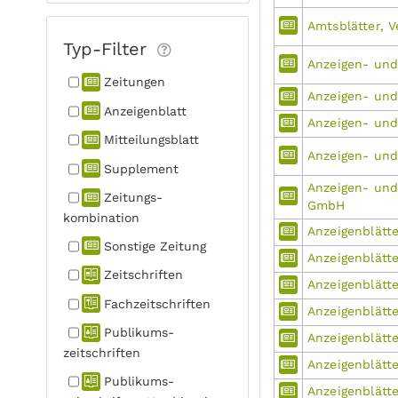
Amtsblätter, V
Typ-Filter
Anzeigen- und
Zeitungen
Anzeigen- und
Anzeigen­blatt
Anzeigen- und 
Mitteilungs­blatt
Anzeigen- und 
Supplement
Anzeigen- und 
Zeitungs­
GmbH
kombination
Anzeigenblätt
Sonstige Zeitung
Anzeigenblätte
Zeitschriften
Anzeigenblätt
Fachzeit­schriften
Anzeigenblätte
Publikums­
Anzeigenblätte
zeitschriften
Anzeigenblätt
Publikums­
Anzeigenblätt