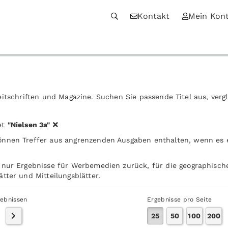
Kontakt
Mein Kon
itschriften und Magazine. Suchen Sie passende Titel aus, verg
et
"Nielsen 3a"
önnen Treffer aus angrenzenden Ausgaben enthalten, wenn es
 nur Ergebnisse für Werbemedien zurück, für die geographische
tter und Mitteilungsblätter.
gebnissen
Ergebnisse pro Seite
25
50
100
200