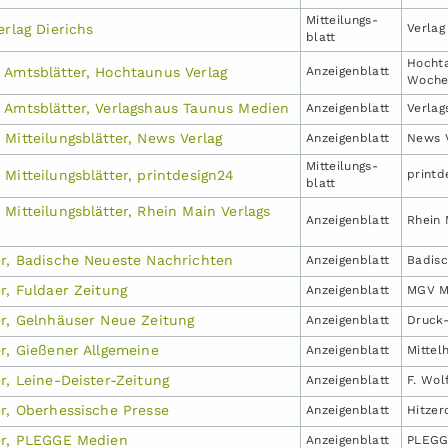
Mitteilungs­
erlag Dierichs
Verlag
blatt
Hocht
 Amtsblätter, Hochtaunus Verlag
Anzeigen­blatt
Woch
 Amtsblätter, Verlagshaus Taunus Medien
Anzeigen­blatt
Verla
Mitteilungsblätter, News Verlag
Anzeigen­blatt
News 
Mitteilungs­
Mitteilungsblätter, printdesign24
print
blatt
Mitteilungsblätter, Rhein Main Verlags
Anzeigen­blatt
Rhein
er, Badische Neueste Nachrichten
Anzeigen­blatt
Badis
r, Fuldaer Zeitung
Anzeigen­blatt
MGV M
er, Gelnhäuser Neue Zeitung
Anzeigen­blatt
Druck
r, Gießener Allgemeine
Anzeigen­blatt
Mittel
r, Leine-Deister-Zeitung
Anzeigen­blatt
F. Wol
er, Oberhessische Presse
Anzeigen­blatt
Hitzer
er, PLEGGE Medien
Anzeigen­blatt
PLEGG