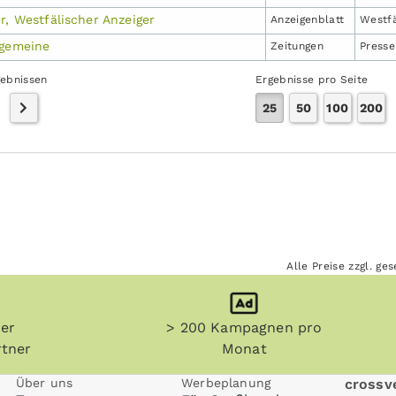
r, Westfälischer Anzeiger
Anzeigen­blatt
Westfä
lgemeine
Zeitungen
Press
gebnissen
Ergebnisse pro Seite
25
50
100
200
Alle Preise zzgl. g
her
> 200 Kampagnen pro
tner
Monat
Über uns
Werbeplanung
crossve