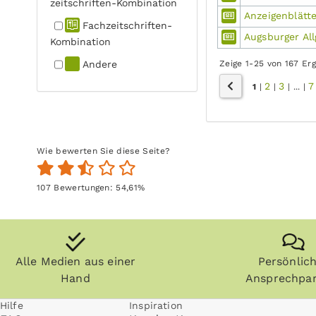
zeitschriften-Kombination
Anzeigenblätte
Fachzeit­schriften-
Augsburger Al
Kombination
Andere
Zeige 1-25 von 167 Er
2
3
7
1
|
|
|
...
|
Wie bewerten Sie diese Seite?
107
Bewertungen:
54,61
%
Alle Medien aus einer
Persönlic
Hand
Ansprechpar
Hilfe
Inspiration