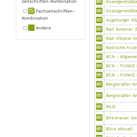
zeitschriften-Kombination
Anzeigenblätt
Anzeigenblätte
Fachzeit­schriften-
Kombination
Augsburger Al
Andere
Bad Sodener Z
Bad Vilbeler A
Badische Anze
BCN - Allgeme
BCN - FUNKE 
BCN - FUNKE 
Bergsträßer An
Bergsträßer W
BILD
Birkenauer G
Blick aktuell