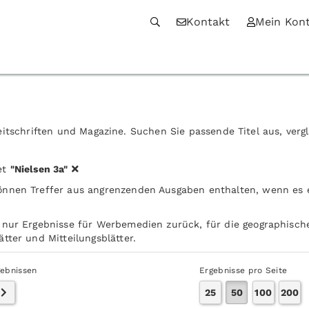
Kontakt
Mein Kon
itschriften und Magazine. Suchen Sie passende Titel aus, verg
et
"Nielsen 3a"
önnen Treffer aus angrenzenden Ausgaben enthalten, wenn es
 nur Ergebnisse für Werbemedien zurück, für die geographische
tter und Mitteilungsblätter.
gebnissen
Ergebnisse pro Seite
25
50
100
200