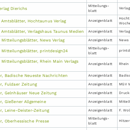
Mitteilungs­
erlag Dierichs
Verla
blatt
Hocht
 Amtsblätter, Hochtaunus Verlag
Anzeigen­blatt
Woch
 Amtsblätter, Verlagshaus Taunus Medien
Anzeigen­blatt
Verla
Mitteilungsblätter, News Verlag
Anzeigen­blatt
News 
Mitteilungs­
Mitteilungsblätter, printdesign24
print
blatt
Mitteilungsblätter, Rhein Main Verlags
Anzeigen­blatt
Rhein
er, Badische Neueste Nachrichten
Anzeigen­blatt
Badis
r, Fuldaer Zeitung
Anzeigen­blatt
MGV M
er, Gelnhäuser Neue Zeitung
Anzeigen­blatt
Druck
r, Gießener Allgemeine
Anzeigen­blatt
Mitte
r, Leine-Deister-Zeitung
Anzeigen­blatt
F. Wo
Mitteilungs­
er, Oberhessische Presse
Hitze
blatt