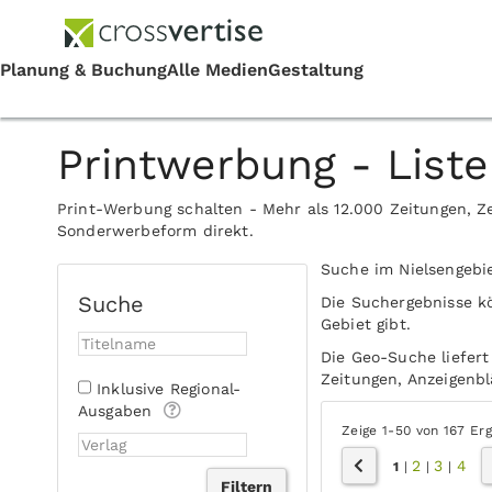
Printwerbung - Liste
Print-Werbung schalten - Mehr als 12.000 Zeitungen, Ze
Sonderwerbeform direkt.
Suche im Nielsengebi
Suche
Die Suchergebnisse k
Gebiet gibt.
Die Geo-Suche liefert
Zeitungen, Anzeigenblä
Inklusive Regional-
Ausgaben
Zeige 1-50 von 167 Er
2
3
4
1
|
|
|