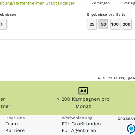
eitung/Hattersheimer Stadtanzeiger
Zeitungen
Verla
gebnissen
Ergebnisse pro Seite
25
50
100
200
Alle Preise zzgl. g
her
> 200 Kampagnen pro
tner
Monat
Über uns
Werbeplanung
crossve
Team
Für Großkunden
Karriere
Für Agenturen