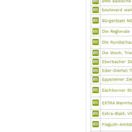
BNN Badische
boulevard wei
Bürgerblatt M
Die Regionale
Die Rundschau
Die Woch, Trie
Eberbacher Ze
Eder-Diemel T
Eppsteiner Ze
Eschborner St
EXTRA Mannhe
Extra-Blatt, 
Fieguth-Amtsb