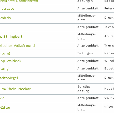
 Neueste Nachrichten
Zeitungen
Badis
nstrasse
Anzeigen­blatt
Peter
Mitteilungs­
ömbris
Druck
blatt
Anzeigen­blatt
Text &
Mitteilungs­
, St. Ingbert
Andre
blatt
rischer Volksfreund
Anzeigen­blatt
Trier
itung
Zeitungen
Necka
ipp Waldeck
Anzeigen­blatt
Wilhe
itung
Anzeigen­blatt
Eppst
Mitteilungs­
adtspiegel
Druck
blatt
Sonstige
im/Rhein-Neckar
Haas 
Zeitung
VWP
Anzeigen­blatt
VWP V
Mitteilungs­
lätter
SÜWE 
blatt