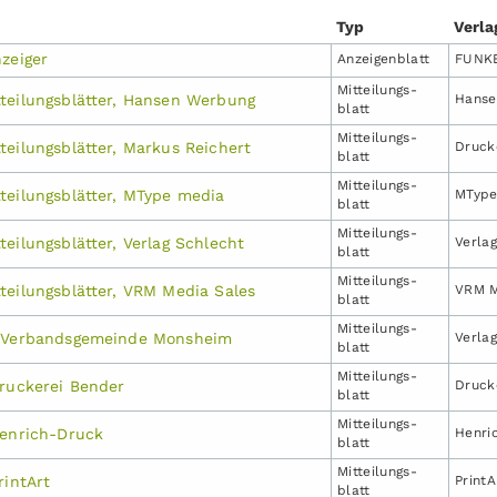
Typ
Verla
zeiger
Anzeigen­blatt
FUNKE
Mitteilungs­
teilungsblätter, Hansen Werbung
Hanse
blatt
Mitteilungs­
teilungsblätter, Markus Reichert
Druck
blatt
Mitteilungs­
teilungsblätter, MType media
MTyp
blatt
Mitteilungs­
eilungsblätter, Verlag Schlecht
Verlag
blatt
Mitteilungs­
teilungsblätter, VRM Media Sales
VRM M
blatt
Mitteilungs­
r Verbandsgemeinde Monsheim
Verla
blatt
Mitteilungs­
Druckerei Bender
Druck
blatt
Mitteilungs­
Henrich-Druck
Henri
blatt
Mitteilungs­
rintArt
Print
blatt