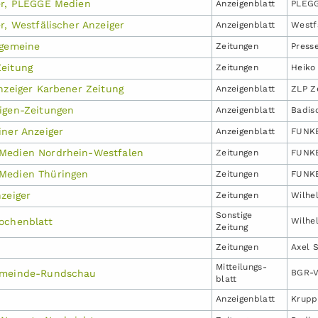
er, PLEGGE Medien
Anzeigen­blatt
PLEGG
r, Westfälischer Anzeiger
Anzeigen­blatt
Westf
lgemeine
Zeitungen
Press
eitung
Zeitungen
Heiko
nzeiger Karbener Zeitung
Anzeigen­blatt
ZLP Z
igen-Zeitungen
Anzeigen­blatt
Badis
iner Anzeiger
Anzeigen­blatt
FUNKE
Medien Nordrhein-Westfalen
Zeitungen
FUNK
Medien Thüringen
Zeitungen
FUNKE
zeiger
Zeitungen
Wilhe
Sonstige
ochenblatt
Wilhe
Zeitung
Zeitungen
Axel 
Mitteilungs­
emeinde-Rundschau
BGR-V
blatt
Anzeigen­blatt
Krupp