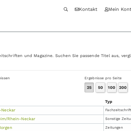
Kontakt
Mein Kon
itschriften und Magazine. Suchen Sie passende Titel aus, verg
nissen
Ergebnisse pro Seite
25
50
100
200
Typ
-Neckar
Fachzeit­schrif
im/Rhein-Neckar
Sonstige Zeit
orgen
Zeitungen