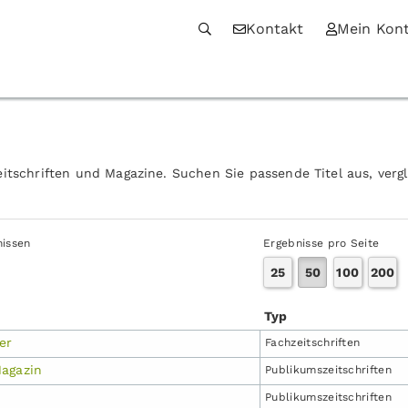
Kontakt
Mein Kon
itschriften und Magazine. Suchen Sie passende Titel aus, verg
nissen
Ergebnisse pro Seite
25
50
100
200
Typ
er
Fachzeit­schriften
agazin
Publikums­zeitschriften
Publikums­zeitschriften