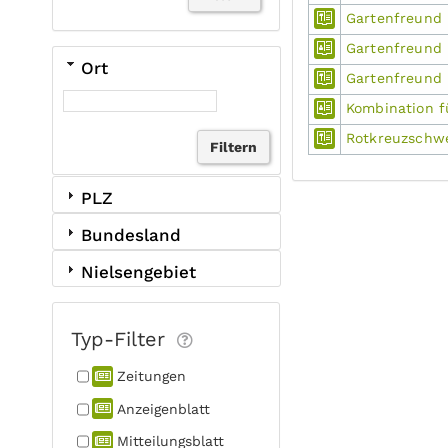
Gartenfreund 
Gartenfreund
Ort
Gartenfreund 
Kombination f
Rotkreuzschw
PLZ
Bundesland
Nielsengebiet
Typ-Filter
Zeitungen
Anzeigen­blatt
Mitteilungs­blatt