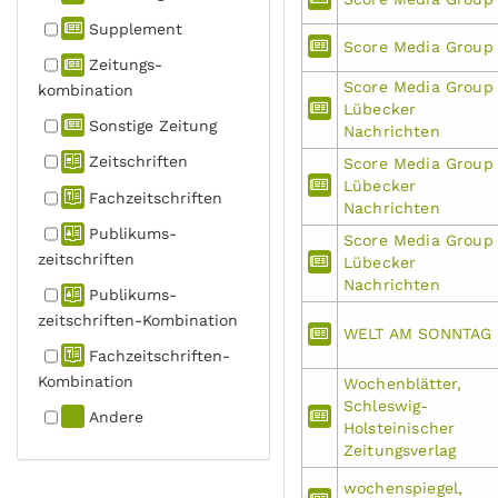
Supplement
Score Media Group
Zeitungs­
Score Media Group
kombination
Lübecker
Sonstige Zeitung
Nachrichten
Zeitschriften
Score Media Group
Lübecker
Fachzeit­schriften
Nachrichten
Publikums­
Score Media Group
zeitschriften
Lübecker
Nachrichten
Publikums­
zeitschriften-Kombination
WELT AM SONNTAG
Fachzeit­schriften-
Kombination
Wochenblätter,
Schleswig-
Andere
Holsteinischer
Zeitungsverlag
wochenspiegel,