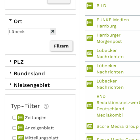
BILD
FUNKE Medien
Ort
Hamburg
Hamburger
Morgenpost
Lübecker
Nachrichten
PLZ
Lübecker
Nachrichten
Bundesland
Lübecker
Nielsengebiet
Nachrichten
RND
Redaktionsnetzwer
Typ-Filter
Deutschland
Mediakombi
Zeitungen
Score Media Group
Anzeigen­blatt
Mitteilungs­blatt
Score Media Group