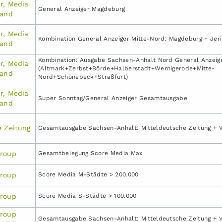
r, Media
General Anzeiger Magdeburg
land
r, Media
Kombination General Anzeiger Mitte-Nord: Magdeburg + Jer
land
Kombination: Ausgabe Sachsen-Anhalt Nord General Anzeig
r, Media
(Altmark+Zerbst+Börde+Halberstadt+Wernigerode+Mitte-
land
Nord+Schönebeck+Straßfurt)
r, Media
Super Sonntag/General Anzeiger Gesamtausgabe
land
e Zeitung
Gesamtausgabe Sachsen-Anhalt: Mitteldeutsche Zeitung + 
Group
Gesamtbelegung Score Media Max
Group
Score Media M-Städte > 200.000
Group
Score Media S-Städte > 100.000
Group
Gesamtausgabe Sachsen-Anhalt: Mitteldeutsche Zeitung + 