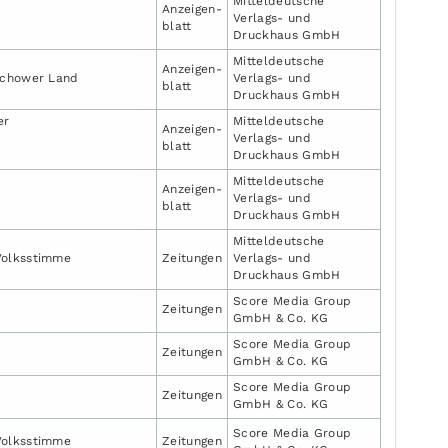
Mitteldeutsche
Anzeigen­
Verlags- und
blatt
Druckhaus GmbH
Mitteldeutsche
Anzeigen­
ichower Land
Verlags- und
blatt
Druckhaus GmbH
er
Mitteldeutsche
Anzeigen­
Verlags- und
blatt
Druckhaus GmbH
Mitteldeutsche
Anzeigen­
Verlags- und
blatt
Druckhaus GmbH
Mitteldeutsche
Volksstimme
Zeitungen
Verlags- und
Druckhaus GmbH
Score Media Group
Zeitungen
GmbH & Co. KG
Score Media Group
Zeitungen
GmbH & Co. KG
Score Media Group
Zeitungen
GmbH & Co. KG
Score Media Group
Volksstimme
Zeitungen