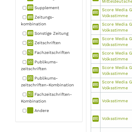
Mitteldeutsch
Supplement
Score Media 
Volksstimme
Zeitungs­
kombination
Score Media 
Volksstimme
Sonstige Zeitung
Score Media 
Zeitschriften
Volksstimme
Fachzeit­schriften
Score Media 
Volksstimme
Publikums­
Score Media 
zeitschriften
Volksstimme
Publikums­
Score Media 
zeitschriften-Kombination
Volksstimme
Fachzeit­schriften-
Volksstimme
Kombination
Andere
Volksstimme