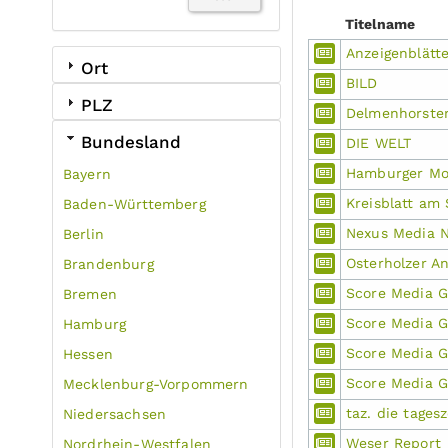
Titelname
Anzeigenblätt
Ort
BILD
PLZ
Delmenhorster
Bundesland
DIE WELT
Hamburger Mo
Bayern
Kreisblatt am
Baden-Württemberg
Nexus Media 
Berlin
Osterholzer A
Brandenburg
Score Media 
Bremen
Score Media G
Hamburg
Score Media G
Hessen
Score Media G
Mecklenburg-Vorpommern
taz. die tages
Niedersachsen
Weser Report
Nordrhein-Westfalen