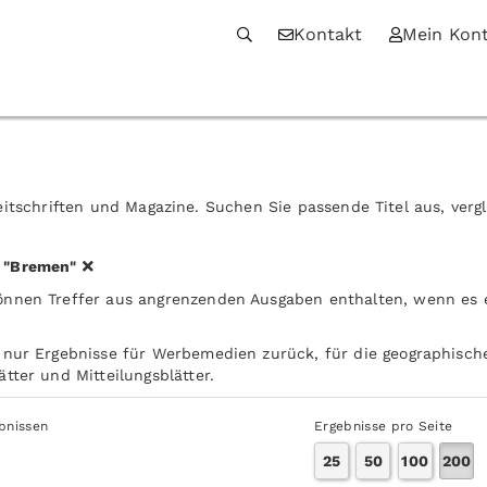
Kontakt
Mein Kon
itschriften und Magazine. Suchen Sie passende Titel aus, verg
d
"Bremen"
önnen Treffer aus angrenzenden Ausgaben enthalten, wenn es
 nur Ergebnisse für Werbemedien zurück, für die geographische
tter und Mitteilungsblätter.
ebnissen
Ergebnisse pro Seite
25
50
100
200