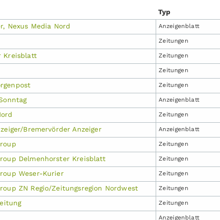
Typ
er, Nexus Media Nord
Anzeigen­blatt
Zeitungen
 Kreisblatt
Zeitungen
Zeitungen
rgenpost
Zeitungen
 Sonntag
Anzeigen­blatt
Nord
Zeitungen
nzeiger/Bremervörder Anzeiger
Anzeigen­blatt
Group
Zeitungen
roup Delmenhorster Kreisblatt
Zeitungen
roup Weser-Kurier
Zeitungen
roup ZN Regio/Zeitungsregion Nordwest
Zeitungen
zeitung
Zeitungen
Anzeigen­blatt