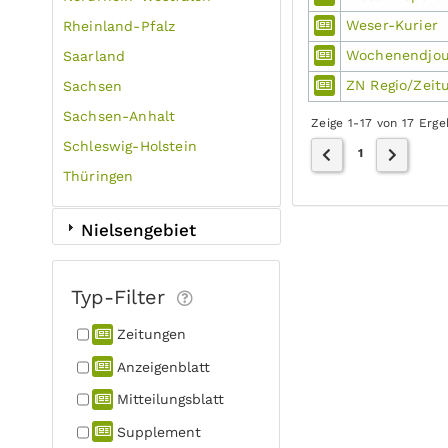
Weser-Kurier
Rheinland-Pfalz
Wochenendjou
Saarland
ZN Regio/Zeit
Sachsen
Sachsen-Anhalt
Zeige 1-17 von 17 Erg
Schleswig-Holstein
1
Thüringen
Nielsengebiet
Typ-Filter
Zeitungen
Anzeigen­blatt
Mitteilungs­blatt
Supplement