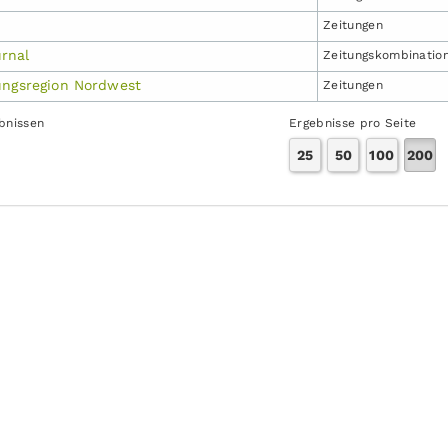
Zeitungen
rnal
Zeitungs­kombinatio
ungsregion Nordwest
Zeitungen
ebnissen
Ergebnisse pro Seite
25
50
100
200