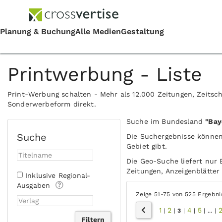
Printwerbung - Liste
Print-Werbung schalten - Mehr als 12.000 Zeitungen, Zeitsch
Sonderwerbeform direkt.
Suche im Bundesland
"Bay
Suche
Die Suchergebnisse können
Gebiet gibt.
Die Geo-Suche liefert nur 
Zeitungen, Anzeigenblätter 
Inklusive Regional-
Ausgaben
Zeige 51-75 von 525 Ergebni
1
2
4
5
2
|
|
3
|
|
|
...
|