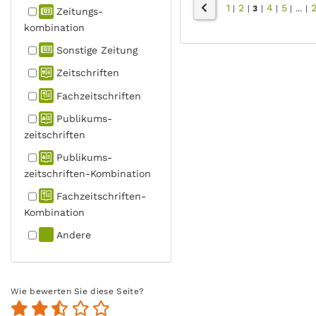
1
2
4
5
2
|
|
3
|
|
|
...
|
Zeitungs­
kombination
Sonstige Zeitung
Zeitschriften
Fachzeit­schriften
Publikums­
zeitschriften
Publikums­
zeitschriften-Kombination
Fachzeit­schriften-
Kombination
Andere
Wie bewerten Sie diese Seite?