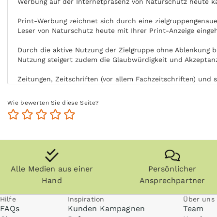
Werbung auf der Internetpräsenz von Naturschutz heute ka
Print-Werbung zeichnet sich durch eine zielgruppengenaue 
Leser von Naturschutz heute mit Ihrer Print-Anzeige eing
Durch die aktive Nutzung der Zielgruppe ohne Ablenkung b
Nutzung steigert zudem die Glaubwürdigkeit und Akzeptanz
Zeitungen, Zeitschriften (vor allem Fachzeitschriften) un
und die Zielgruppe kommt auch zu einem späteren Zeitpunk
Wie bewerten Sie diese Seite?
Anzeigen können zudem nachgeblättert und mitgenommen w
ohne Internet praktisch überall gelesen werden, zum Beisp
Alle Medien aus einer
Persönlicher
Hand
Ansprechpartner
Hilfe
Inspiration
Über uns
FAQs
Kunden Kampagnen
Team