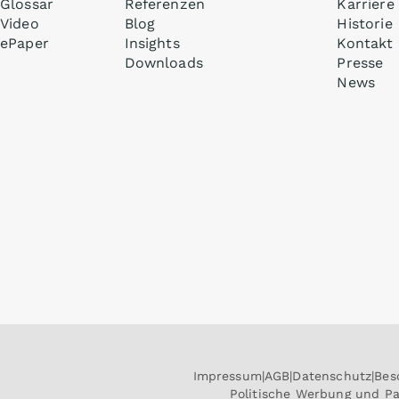
Glossar
Referenzen
Karriere
Video
Blog
Historie
ePaper
Insights
Kontakt
Downloads
Presse
News
Impressum
AGB
Datenschutz
Bes
Politische Werbung und P