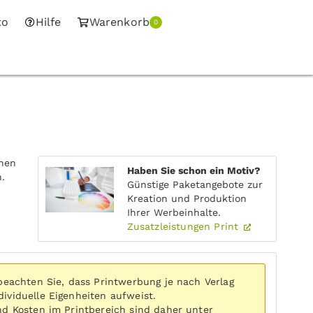
to
Hilfe
Warenkorb
0
onen
Haben Sie schon ein Motiv?
n.
Günstige Paketangebote zur
Kreation und Produktion
Ihrer Werbeinhalte.
Zusatzleistungen Print
 beachten Sie, dass Printwerbung je nach Verlag
ividuelle Eigenheiten aufweist.
nd Kosten im Printbereich sind daher unter