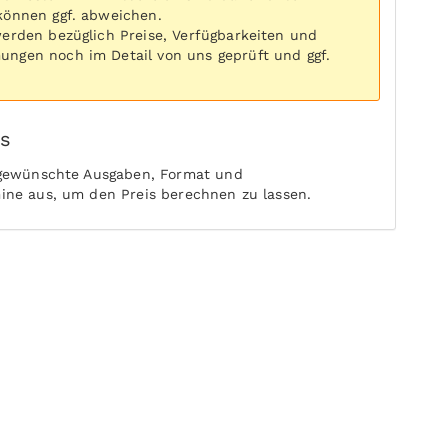
können ggf. abweichen.
werden bezüglich Preise, Verfügbarkeiten und
ngen noch im Detail von uns geprüft und ggf.
is
 gewünschte Ausgaben, Format und
ine aus, um den Preis berechnen zu lassen.