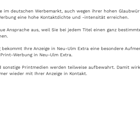
lle im deutschen Werbemarkt, auch wegen ihrer hohen Glaubwürd
erbung eine hohe Kontaktdichte und -intensität erreichen.
e Ansprache aus, weil Sie bei jedem Titel einen ganz bestimmte
nen.
 bekommt Ihre Anzeige in Neu-Ulm Extra eine besondere Aufmerk
 Print-Werbung in Neu-Ulm Extra.
und sonstige Printmedien werden teilweise aufbewahrt. Damit wir
er wieder mit Ihrer Anzeige in Kontakt.
 werden. Die Nutzung von Neu-Ulm Extra ist unabhängig von e
 in Zug oder U-Bahn auf dem Weg zur Arbeit.