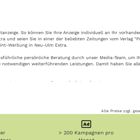
anzeige. So können Sie Ihre Anzeige individuell an Ihr vorhande
a und seien Sie in einer der beliebten Zeitungen vom Verlag "P
rint-Werbung in Neu-Ulm Extra.
usführliche persönliche Beratung durch unser Media-Team, um Ih
e notwendigen weiterführenden Leistungen. Damit haben Sie alle
ie unter
www.crossvertise.com/printwerbung
.
Alle Preise zzgl. g
her
> 200 Kampagnen pro