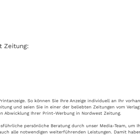
t Zeitung:
intanzeige. So können Sie Ihre Anzeige individuell an Ihr vorha
itung und seien Sie in einer der beliebten Zeitungen vom Verlag
len Abwicklung Ihrer Print-Werbung in Nordwest Zeitung.
usführliche persönliche Beratung durch unser Media-Team, um I
auch alle notwendigen weiterführenden Leistungen. Damit haben S