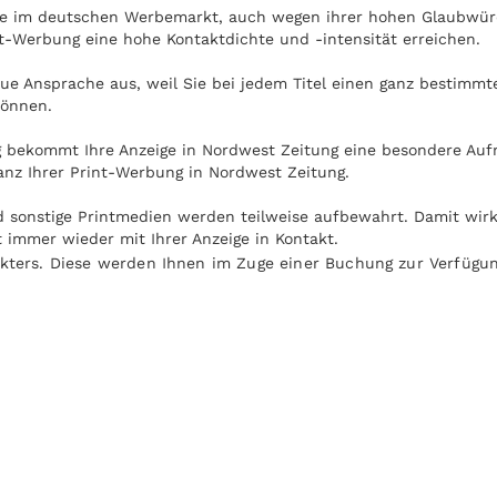
lle im deutschen Werbemarkt, auch wegen ihrer hohen Glaubwürd
t-Werbung eine hohe Kontaktdichte und -intensität erreichen.
e Ansprache aus, weil Sie bei jedem Titel einen ganz bestimmte
können.
 bekommt Ihre Anzeige in Nordwest Zeitung eine besondere Aufm
nz Ihrer Print-Werbung in Nordwest Zeitung.
und sonstige Printmedien werden teilweise aufbewahrt. Damit wir
immer wieder mit Ihrer Anzeige in Kontakt.
kters. Diese werden Ihnen im Zuge einer Buchung zur Verfügung
 werden. Die Nutzung von Nordwest Zeitung ist unabhängig vo
 in Zug oder U-Bahn auf dem Weg zur Arbeit.