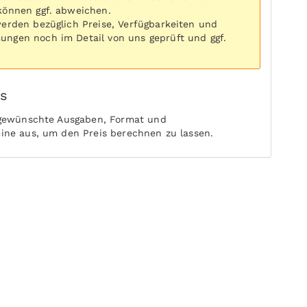
können ggf. abweichen.
werden bezüglich Preise, Verfügbarkeiten und
ngen noch im Detail von uns geprüft und ggf.
is
 gewünschte Ausgaben, Format und
ine aus, um den Preis berechnen zu lassen.