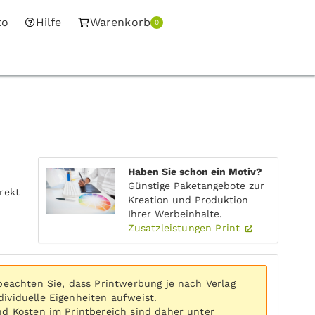
to
Hilfe
Warenkorb
0
Haben Sie schon ein Motiv?
Günstige Paketangebote zur
rekt
Kreation und Produktion
Ihrer Werbeinhalte.
Zusatzleistungen Print
 beachten Sie, dass Printwerbung je nach Verlag
ividuelle Eigenheiten aufweist.
nd Kosten im Printbereich sind daher unter