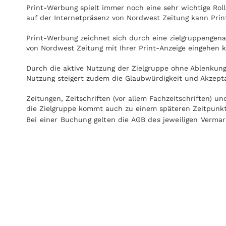
Print-Werbung spielt immer noch eine sehr wichtige Ro
auf der Internetpräsenz von Nordwest Zeitung kann Prin
Print-Werbung zeichnet sich durch eine zielgruppengenau
von Nordwest Zeitung mit Ihrer Print-Anzeige eingehen 
Durch die aktive Nutzung der Zielgruppe ohne Ablenkung
Nutzung steigert zudem die Glaubwürdigkeit und Akzepta
Zeitungen, Zeitschriften (vor allem Fachzeitschriften) 
die Zielgruppe kommt auch zu einem späteren Zeitpunkt 
Bei einer Buchung gelten die AGB des jeweiligen Vermar
Anzeigen können zudem nachgeblättert und mitgenommen
Internet praktisch überall gelesen werden, zum Beispiel