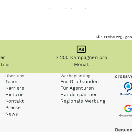
ie unter
www.crossvertise.com/printwerbung
.
Alle Preise zzgl. g
her
> 200 Kampagnen pro
tner
Monat
Über uns
Werbeplanung
crossve
Team
Für Großkunden
Karriere
Für Agenturen
Historie
Handelspartner
Kontakt
Regionale Werbung
Presse
News
Bequem