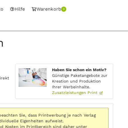
to
Hilfe
Warenkorb
0
n
Haben Sie schon ein Motiv?
Günstige Paketangebote zur
irekt
Kreation und Produktion
Ihrer Werbeinhalte.
Zusatzleistungen Print
 beachten Sie, dass Printwerbung je nach Verlag
ividuelle Eigenheiten aufweist.
nd Kosten im Printbereich sind daher unter