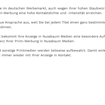
lle im deutschen Werbemarkt, auch wegen ihrer hohen Glaubwürd
t-Werbung eine hohe Kontaktdichte und -intensität erreichen.
e Ansprache aus, weil Sie bei jedem Titel einen ganz bestimmte
können.
g bekommt Ihre Anzeige in Nussbaum Medien eine besondere Aufm
anz Ihrer Print-Werbung in Nussbaum Medien.
 und sonstige Printmedien werden teilweise aufbewahrt. Damit wi
immer wieder mit Ihrer Anzeige in Kontakt.
n werden. Die Nutzung von Nussbaum Medien ist unabhängig v
 in Zug oder U-Bahn auf dem Weg zur Arbeit.