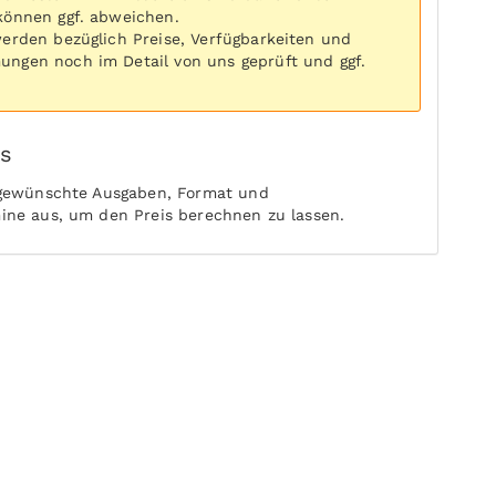
können ggf. abweichen.
werden bezüglich Preise, Verfügbarkeiten und
ngen noch im Detail von uns geprüft und ggf.
is
 gewünschte Ausgaben, Format und
ine aus, um den Preis berechnen zu lassen.