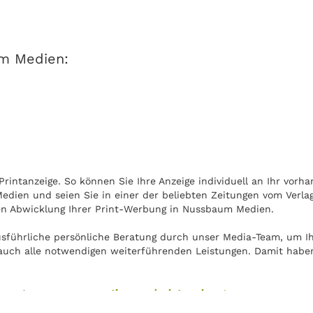
um Medien:
intanzeige. So können Sie Ihre Anzeige individuell an Ihr vorha
edien und seien Sie in einer der beliebten Zeitungen vom Ver
llen Abwicklung Ihrer Print-Werbung in Nussbaum Medien.
ausführliche persönliche Beratung durch unser Media-Team, um 
 auch alle notwendigen weiterführenden Leistungen. Damit haben 
ie unter
www.crossvertise.com/printwerbung
.