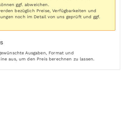
können ggf. abweichen.
werden bezüglich Preise, Verfügbarkeiten und
ngen noch im Detail von uns geprüft und ggf.
is
 gewünschte Ausgaben, Format und
ine aus, um den Preis berechnen zu lassen.