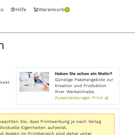
to
Hilfe
Warenkorb
0
n
Haben Sie schon ein Motiv?
Günstige Paketangebote zur
irekt
Kreation und Produktion
Ihrer Werbeinhalte.
Zusatzleistungen Print
 beachten Sie, dass Printwerbung je nach Verlag
ividuelle Eigenheiten aufweist.
nd Kosten im Printbereich sind daher unter