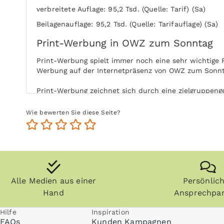
verbreitete Auflage: 95,2 Tsd. (Quelle: Tarif) (Sa)
Beilagenauflage: 95,2 Tsd. (Quelle: Tarifauflage) (Sa)
Print-Werbung in OWZ zum Sonntag
Print-Werbung spielt immer noch eine sehr wichtige 
Werbung auf der Internetpräsenz von OWZ zum Sonnta
Print-Werbung zeichnet sich durch eine zielgruppenge
Leser von OWZ zum Sonntag mit Ihrer Print-Anzeige 
Wie bewerten Sie diese Seite?
Durch die aktive Nutzung der Zielgruppe ohne Ablen
Nutzung steigert zudem die Glaubwürdigkeit und Akz
Zeitungen, Zeitschriften (vor allem Fachzeitschrifte
und die Zielgruppe kommt auch zu einem späteren Zei
Alle Medien aus einer
Persönlic
Anzeigen können zudem nachgeblättert und mitgeno
ohne Internet praktisch überall gelesen werden, zum 
Hand
Ansprechpar
Hilfe
Inspiration
FAQs
Kunden Kampagnen