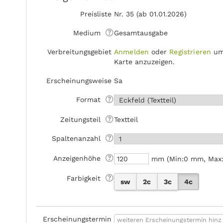
Preisliste
Nr. 35 (ab 01.01.2026)
Medium
Gesamtausgabe
Verbreitungsgebiet
Anmelden
oder
Registrieren
um
Karte anzuzeigen.
Erscheinungsweise
Sa
Format
Zeitungsteil
Textteil
Spaltenanzahl
Anzeigen­höhe
mm (Min:0 mm, Max
Farbigkeit
sw
2c
3c
4c
Erscheinungstermin