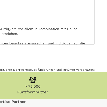
rdigkeit. Vor allem in Kombination mit Online-
 erreichen.
mten Leserkreis ansprechen und individuell auf die
ufmerksamkeit. Die freie Wahl von Ort und Zeit der
esetzlicher Mehrwertsteuer. Änderungen und Irrtümer vorbehalten!
 wirkt Ihre Print-Werbung in OWZ zum Sonntag länger
> 75.000
 von elektronischen Medien. OWZ zum Sonntag kann
Plattformnutzer
rtise Partner