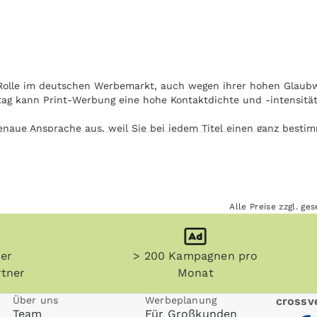
Rolle im deutschen Werbemarkt, auch wegen ihrer hohen Glaubwü
g kann Print-Werbung eine hohe Kontaktdichte und -intensität
naue Ansprache aus, weil Sie bei jedem Titel einen ganz bestim
eingehen können.
kung bekommt Ihre Anzeige in OWZ zum Sonntag eine besondere A
eptanz Ihrer Print-Werbung in OWZ zum Sonntag.
Alle Preise zzgl. g
n) und sonstige Printmedien werden teilweise aufbewahrt. Damit
tpunkt immer wieder mit Ihrer Anzeige in Kontakt.
her
> 200 Kampagnen pro
mmen werden. Die Nutzung von OWZ zum Sonntag ist unabhängig
Beispiel in Zug oder U-Bahn auf dem Weg zur Arbeit.
tner
Monat
Über uns
Werbeplanung
crossve
Team
Für Großkunden