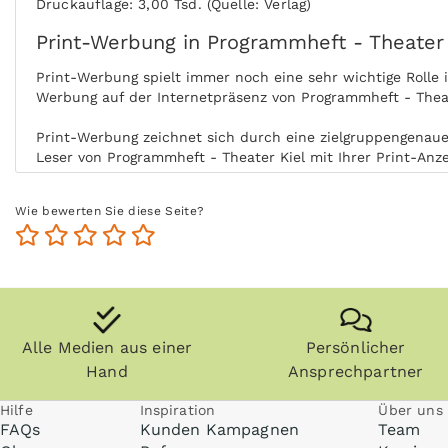
Druckauflage: 3,00 Tsd. (Quelle: Verlag)
Print-Werbung in Programmheft - Theater 
Print-Werbung spielt immer noch eine sehr wichtige Rolle
Werbung auf der Internetpräsenz von Programmheft - Theat
Print-Werbung zeichnet sich durch eine zielgruppengenaue 
Leser von Programmheft - Theater Kiel mit Ihrer Print-Anz
Durch die aktive Nutzung der Zielgruppe ohne Ablenkung b
Wie bewerten Sie diese Seite?
Zeit der Nutzung steigert zudem die Glaubwürdigkeit und 
Zeitungen, Zeitschriften (vor allem Fachzeitschriften) un
Kiel länger und die Zielgruppe kommt auch zu einem späte
Anzeigen können zudem nachgeblättert und mitgenommen w
- Theater Kiel kann ohne Internet praktisch überall geles
Alle Medien aus einer
Persönlicher
Hand
Ansprechpartner
Hilfe
Inspiration
Über uns
FAQs
Kunden Kampagnen
Team