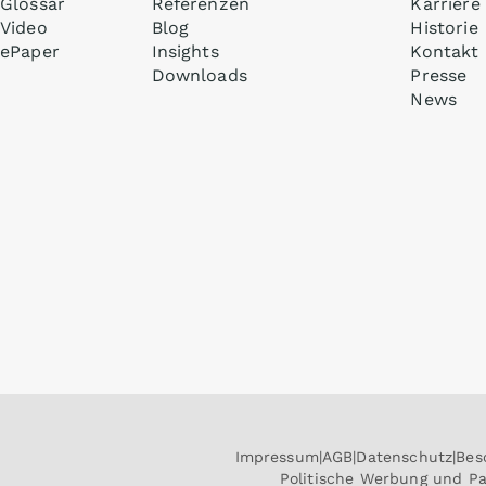
Glossar
Referenzen
Karriere
Video
Blog
Historie
ePaper
Insights
Kontakt
Downloads
Presse
News
Impressum
AGB
Datenschutz
Bes
Politische Werbung und P