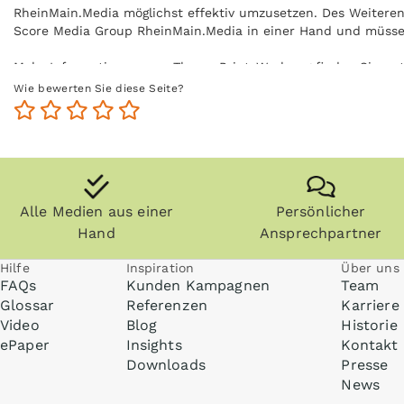
RheinMain.Media möglichst effektiv umzusetzen. Des Weiteren 
Score Media Group RheinMain.Media in einer Hand und müsse
Mehr Informationen zum Thema Print-Werbung finden Sie un
Wie bewerten Sie diese Seite?
Alle Medien aus einer
Persönlicher
Hand
Ansprechpartner
Hilfe
Inspiration
Über uns
FAQs
Kunden Kampagnen
Team
Glossar
Referenzen
Karriere
Video
Blog
Historie
ePaper
Insights
Kontakt
Downloads
Presse
News