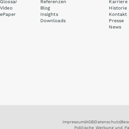
Glossar
Referenzen
Karriere
Video
Blog
Historie
ePaper
Insights
Kontakt
Downloads
Presse
News
Impressum
AGB
Datenschutz
Bes
Politische Werbung und P