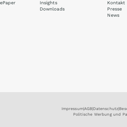
ePaper
Insights
Kontakt
Downloads
Presse
News
Impressum
AGB
Datenschutz
Bes
Politische Werbung und P