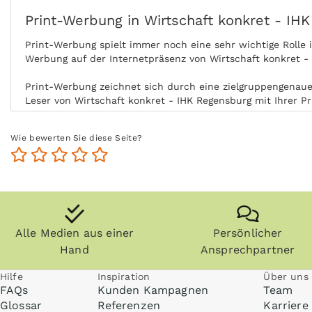
Print-Werbung in Wirtschaft konkret - IH
Print-Werbung spielt immer noch eine sehr wichtige Rolle
Werbung auf der Internetpräsenz von Wirtschaft konkret -
Print-Werbung zeichnet sich durch eine zielgruppengenaue 
Leser von Wirtschaft konkret - IHK Regensburg mit Ihrer P
Durch die aktive Nutzung der Zielgruppe ohne Ablenkung b
Wie bewerten Sie diese Seite?
Ort und Zeit der Nutzung steigert zudem die Glaubwürdigke
Zeitungen, Zeitschriften (vor allem Fachzeitschriften) und
Regensburg länger und die Zielgruppe kommt auch zu einem
Anzeigen können zudem nachgeblättert und mitgenommen we
Wirtschaft konkret - IHK Regensburg kann ohne Internet pr
Alle Medien aus einer
Persönlicher
Hand
Ansprechpartner
Hilfe
Inspiration
Über uns
FAQs
Kunden Kampagnen
Team
Glossar
Referenzen
Karriere