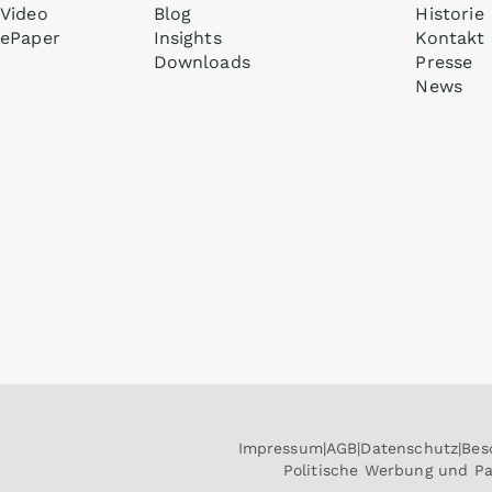
Video
Blog
Historie
ePaper
Insights
Kontakt
Downloads
Presse
News
Impressum
AGB
Datenschutz
Bes
Politische Werbung und P