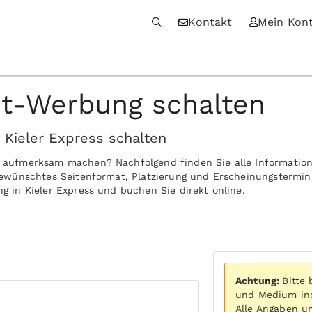
Kontakt
Mein Kon
int-Werbung schalten
 Kieler Express schalten
ch aufmerksam machen? Nachfolgend finden Sie alle Informatio
r gewünschtes Seitenformat, Platzierung und Erscheinungstermin
ng in Kieler Express und buchen Sie direkt online.
Achtung:
Bitte
und Medium ind
Alle Angaben u