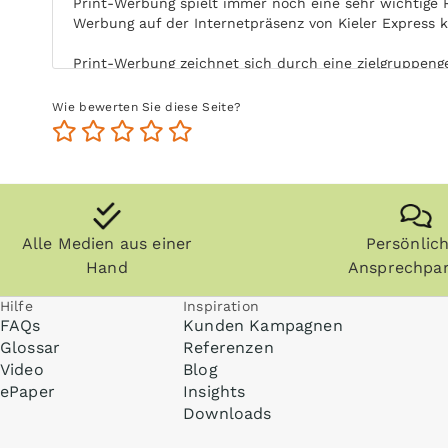
Print-Werbung spielt immer noch eine sehr wichtige 
Werbung auf der Internetpräsenz von Kieler Express 
Print-Werbung zeichnet sich durch eine zielgruppenge
Leser von Kieler Express mit Ihrer Print-Anzeige eing
Wie bewerten Sie diese Seite?
Durch die aktive Nutzung der Zielgruppe ohne Ablenk
Nutzung steigert zudem die Glaubwürdigkeit und Akzep
Zeitungen, Zeitschriften (vor allem Fachzeitschrifte
die Zielgruppe kommt auch zu einem späteren Zeitpun
Alle Medien aus einer
Persönlic
Anzeigen können zudem nachgeblättert und mitgenomm
Internet praktisch überall gelesen werden, zum Beisp
Hand
Ansprechpar
Hilfe
Inspiration
FAQs
Kunden Kampagnen
Glossar
Referenzen
Video
Blog
ePaper
Insights
Downloads