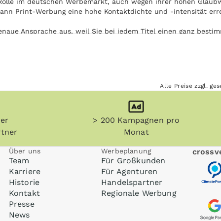
Rolle im deutschen Werbemarkt, auch wegen ihrer hohen Glaubwü
kann Print-Werbung eine hohe Kontaktdichte und -intensität err
naue Ansprache aus, weil Sie bei jedem Titel einen ganz bestim
ehen können.
ung bekommt Ihre Anzeige in Kieler Express eine besondere Aufm
tanz Ihrer Print-Werbung in Kieler Express.
Alle Preise zzgl. g
n) und sonstige Printmedien werden teilweise aufbewahrt. Damit w
kt immer wieder mit Ihrer Anzeige in Kontakt.
her
> 200 Kampagnen pro
en werden. Die Nutzung von Kieler Express ist unabhängig von 
iel in Zug oder U-Bahn auf dem Weg zur Arbeit.
tner
Monat
Über uns
Werbeplanung
crossve
Team
Für Großkunden
Karriere
Für Agenturen
Historie
Handelspartner
Kontakt
Regionale Werbung
Presse
News