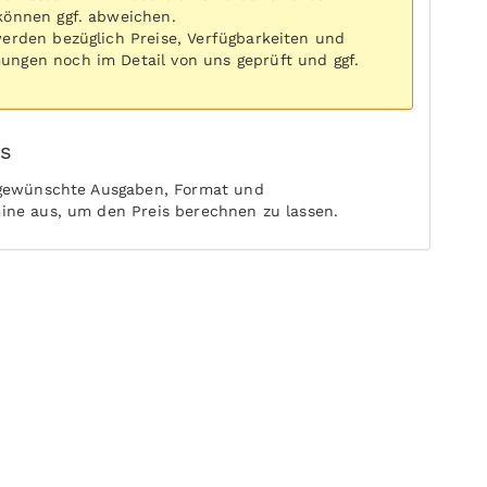
können ggf. abweichen.
werden bezüglich Preise, Verfügbarkeiten und
ngen noch im Detail von uns geprüft und ggf.
is
 gewünschte Ausgaben, Format und
ine aus, um den Preis berechnen zu lassen.