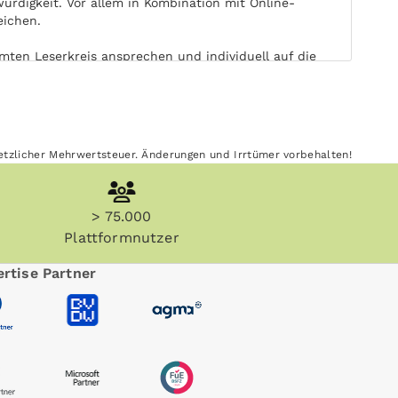
rdigkeit. Vor allem in Kombination mit Online-
eichen.
mten Leserkreis ansprechen und individuell auf die
erksamkeit. Die freie Wahl von Ort und Zeit der
esetzlicher Mehrwertsteuer. Änderungen und Irrtümer vorbehalten!
irkt Ihre Print-Werbung in Kieler Express länger und
> 75.000
elektronischen Medien. Kieler Express kann ohne
Plattformnutzer
rtise Partner