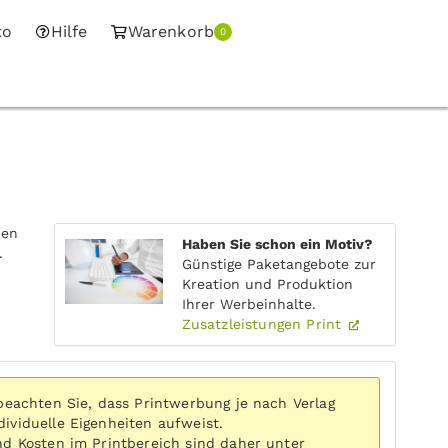
to
Hilfe
Warenkorb
0
nen
Haben Sie schon ein Motiv?
.
Günstige Paketangebote zur
Kreation und Produktion
Ihrer Werbeinhalte.
Zusatzleistungen Print
 beachten Sie, dass Printwerbung je nach Verlag
ividuelle Eigenheiten aufweist.
nd Kosten im Printbereich sind daher unter