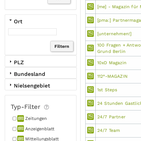
[me] - Magazin für
[pma:] Partnermaga
Ort
[unternehmen!]
100 Fragen + Antwo
Grund Berlin
PLZ
10xD Magazin
Bundesland
112°-MAGAZIN
Nielsengebiet
1st Steps
24 Stunden Gastlic
Typ-Filter
24/7 Partner
Zeitungen
Anzeigen­blatt
24/7 Team
Mitteilungs­blatt