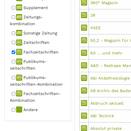
360° Magazin
Supplement
3R
Zeitungs­
kombination
4SEE
Sonstige Zeitung
50,2 - Magazin für 
Zeitschriften
Fachzeit­schriften
60 ... und mehr
Publikums­
A&D - Reshape Manu
zeitschriften
Publikums­
A&I Anästhesiologie
zeitschriften-Kombination
AB Archiv des Bad
Fachzeit­schriften-
Kombination
Abbruch aktuell
Andere
ABI Technik
Absolut private