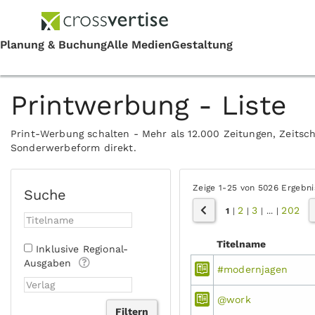
Printwerbung - Liste
Print-Werbung schalten - Mehr als 12.000 Zeitungen, Zeitsch
Sonderwerbeform direkt.
Zeige 1-25 von 5026 Ergebn
Suche
2
3
202
1
|
|
|
...
|
Titelname
Inklusive Regional-
Ausgaben
#modernjagen
@work