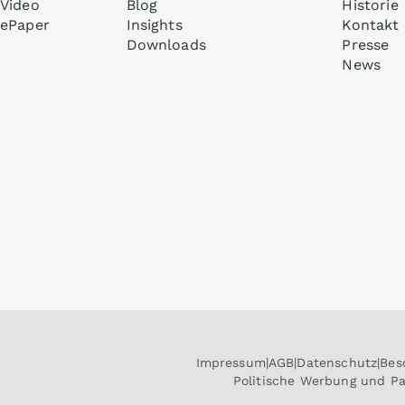
Video
Blog
Historie
ePaper
Insights
Kontakt
Downloads
Presse
News
Impressum
AGB
Datenschutz
Bes
Politische Werbung und P