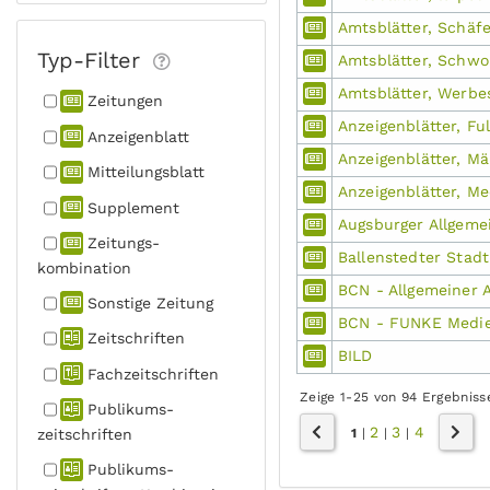
Amtsblätter, Schäfe
Typ-Filter
Amtsblätter, Schwo
Amtsblätter, Werb
Zeitungen
Anzeigenblätter, Fu
Anzeigen­blatt
Anzeigenblätter, M
Mitteilungs­blatt
Anzeigenblätter, Me
Supplement
Augsburger Allgeme
Zeitungs­
Ballenstedter Stad
kombination
BCN - Allgemeiner 
Sonstige Zeitung
BCN - FUNKE Medie
Zeitschriften
BILD
Fachzeit­schriften
Zeige 1-25 von 94 Ergebniss
Publikums­
2
3
4
zeitschriften
1
|
|
|
Publikums­