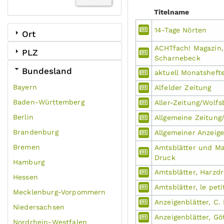
Titelname
14-Tage Nörten
Ort
ACHTfach! Magazin
PLZ
Scharnebeck
Bundesland
aktuell Monatsheft
Bayern
Alfelder Zeitung
Baden-Württemberg
Aller-Zeitung/Wolfs
Berlin
Allgemeine Zeitung
Brandenburg
Allgemeiner Anzeige
Bremen
Amtsblätter und M
Druck
Hamburg
Amtsblätter, Harzdr
Hessen
Amtsblätter, le pet
Mecklenburg-Vorpommern
Anzeigenblätter, C.
Niedersachsen
Anzeigenblätter, Gö
Nordrhein-Westfalen