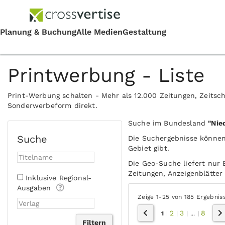
Printwerbung - Liste
Print-Werbung schalten - Mehr als 12.000 Zeitungen, Zeitsch
Sonderwerbeform direkt.
Suche im Bundesland
"Nie
Suche
Die Suchergebnisse können
Gebiet gibt.
Die Geo-Suche liefert nur 
Zeitungen, Anzeigenblätter 
Inklusive Regional-
Ausgaben
Zeige 1-25 von 185 Ergebnis
2
3
8
1
|
|
|
...
|