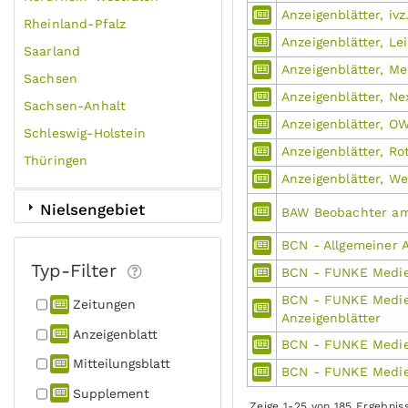
Anzeigenblätter, iv
Rheinland-Pfalz
Anzeigenblätter, Le
Saarland
Anzeigenblätter, Me
Sachsen
Anzeigenblätter, N
Sachsen-Anhalt
Anzeigenblätter, O
Schleswig-Holstein
Anzeigenblätter, R
Thüringen
Anzeigenblätter, W
Nielsengebiet
BAW Beobachter a
BCN - Allgemeiner 
Typ-Filter
BCN - FUNKE Medi
BCN - FUNKE Medi
Zeitungen
Anzeigenblätter
Anzeigen­blatt
BCN - FUNKE Medie
Mitteilungs­blatt
BCN - FUNKE Medie
Supplement
Zeige 1-25 von 185 Ergebnis