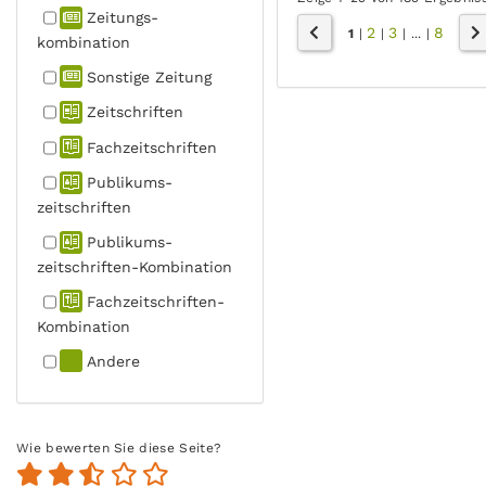
Zeitungs­
2
3
8
1
|
|
|
...
|
kombination
Sonstige Zeitung
Zeitschriften
Fachzeit­schriften
Publikums­
zeitschriften
Publikums­
zeitschriften-Kombination
Fachzeit­schriften-
Kombination
Andere
Wie bewerten Sie diese Seite?