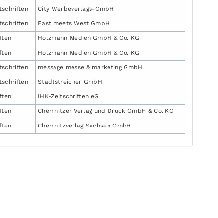
tschriften
City Werbeverlags-GmbH
tschriften
East meets West GmbH
iften
Holzmann Medien GmbH & Co. KG
iften
Holzmann Medien GmbH & Co. KG
tschriften
message messe & marketing GmbH
tschriften
Stadtstreicher GmbH
iften
IHK-Zeitschriften eG
iften
Chemnitzer Verlag und Druck GmbH & Co. KG
iften
Chemnitzverlag Sachsen GmbH