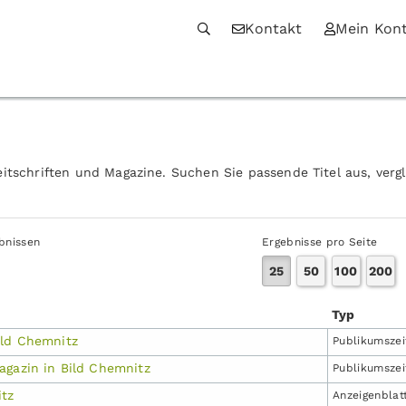
Kontakt
Mein Kon
itschriften und Magazine. Suchen Sie passende Titel aus, verg
ebnissen
Ergebnisse pro Seite
25
50
100
200
Typ
ld Chemnitz
Publikums­zei
agazin in Bild Chemnitz
Publikums­zei
tz
Anzeigen­blat