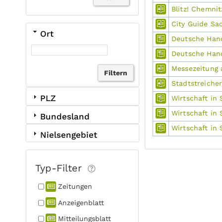
Blitz! Chemnit
City Guide Sa
Ort
Deutsche Han
Deutsche Hand
Messezeitung 
Stadtstreich
PLZ
Wirtschaft in
Wirtschaft in
Bundesland
Wirtschaft in
Nielsengebiet
Typ-Filter
Zeitungen
Anzeigen­blatt
Mitteilungs­blatt