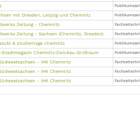
z
Publikums­zei
chsen mit Dresden, Leipzig und Chemnitz
Publikums­zei
dwerks Zeitung - Chemnitz
Fachzeit­schr
werks Zeitung - Sachsen (Chemnitz, Dresden)
Fachzeit­schr
azubi & studientage chemnitz
Publikums­zei
er-Stadtmagazin Chemnitz-Zwickau-Großraum
Publikums­zei
 Südwestsachsen - IHK Chemnitz
Fachzeit­schr
 Südwestsachsen - IHK Chemnitz
Fachzeit­schr
 Südwestsachsen - IHK Chemnitz
Fachzeit­schr