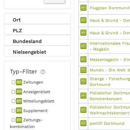
Flugplan Dortmund
Ort
Haus & Grund - Do
PLZ
Haus & Grund - Do
Bundesland
Internationales Fra
- Magazin
Nielsengebiet
Messemagazin - Ei
Mundo - Die Welt 
Typ-Filter
Orange - Forschun
Zeitungen
Dortmund
Anzeigen­blatt
Polizeichor Dortmun
Sommerkonzert
Mitteilungs­blatt
Polizeichor Dortmun
Supplement
Weihnachtskonzert
Zeitungs­
port01 Dortmund
kombination