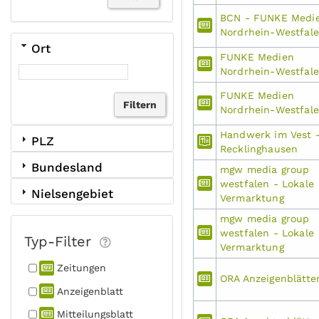
BCN - FUNKE Medi
Nordrhein-Westfal
Ort
FUNKE Medien
Nordrhein-Westfal
FUNKE Medien
Nordrhein-Westfal
Handwerk im Vest 
PLZ
Recklinghausen
Bundesland
mgw media group
westfalen - Lokale
Nielsengebiet
Vermarktung
mgw media group
westfalen - Lokale
Typ-Filter
Vermarktung
Zeitungen
ORA Anzeigenblätte
Anzeigen­blatt
Mitteilungs­blatt