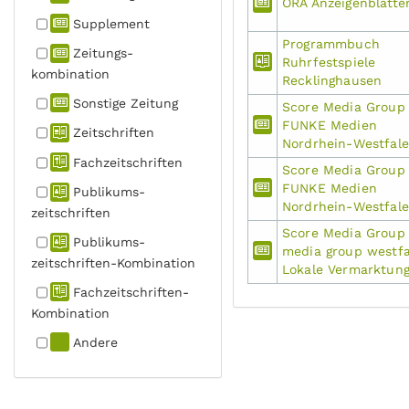
ORA Anzeigenblätte
Supplement
Programmbuch
Zeitungs­
Ruhrfestspiele
kombination
Recklinghausen
Sonstige Zeitung
Score Media Group
FUNKE Medien
Zeitschriften
Nordrhein-Westfal
Fachzeit­schriften
Score Media Group
FUNKE Medien
Publikums­
Nordrhein-Westfal
zeitschriften
Score Media Grou
Publikums­
media group westfa
zeitschriften-Kombination
Lokale Vermarktun
Fachzeit­schriften-
Kombination
Andere