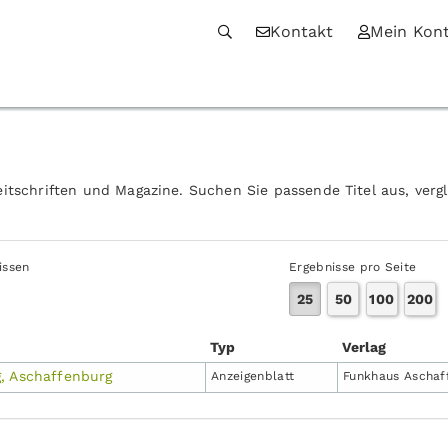
Kontakt
Mein Kon
itschriften und Magazine. Suchen Sie passende Titel aus, verg
issen
Ergebnisse pro Seite
25
50
100
200
Typ
Verlag
, Aschaffenburg
Anzeigen­blatt
Funkhaus Aschaf