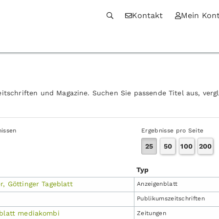
Kontakt
Mein Kon
itschriften und Magazine. Suchen Sie passende Titel aus, verg
nissen
Ergebnisse pro Seite
25
50
100
200
Typ
r, Göttinger Tageblatt
Anzeigen­blatt
Publikums­zeitschriften
eblatt mediakombi
Zeitungen