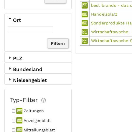
best brands - das 
Handelsblatt
Ort
Sonderprodukte Han
Wirtschaftswoche
Wirtschaftswoche 
PLZ
Bundesland
Nielsengebiet
Typ-Filter
Zeitungen
Anzeigen­blatt
Mitteilungs­blatt