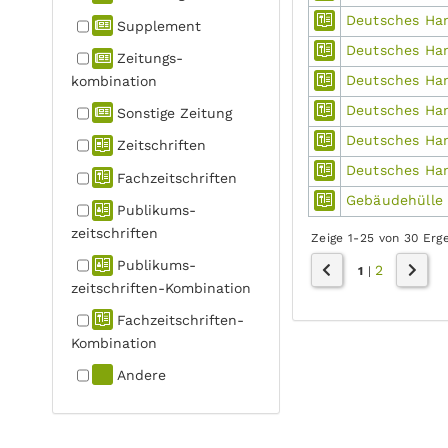
Deutsches Han
Supplement
Deutsches Ha
Zeitungs­
Deutsches Han
kombination
Deutsches Han
Sonstige Zeitung
Deutsches Han
Zeitschriften
Deutsches Ha
Fachzeit­schriften
Gebäudehülle
Publikums­
zeitschriften
Zeige 1-25 von 30 Erg
Publikums­
2
1
|
zeitschriften-Kombination
Fachzeit­schriften-
Kombination
Andere