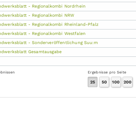
dwerksblatt - Regionalkombi Nordrhein
ndwerksblatt - Regionalkombi NRW
dwerksblatt - Regionalkombi Rheinland-Pfalz
dwerksblatt - Regionalkombi Westfalen
dwerksblatt - Sonderveröffentlichung Suu:m
ndwerksblatt Gesamtausgabe
ebnissen
Ergebnisse pro Seite
25
50
100
200