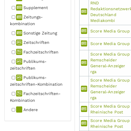
RND
Supplement
Redaktionsnetzwer
Deutschland
Zeitungs­
Mediakombi
kombination
Score Media Group
Sonstige Zeitung
Zeitschriften
Score Media Group
Fachzeit­schriften
Score Media Group
Remscheider
Publikums­
General-Anzeiger
zeitschriften
rga
Publikums­
Score Media Group
zeitschriften-Kombination
Remscheider
General-Anzeiger
Fachzeit­schriften-
rga
Kombination
Score Media Group
Andere
Rheinische Post
Score Media Group
Rheinische Post