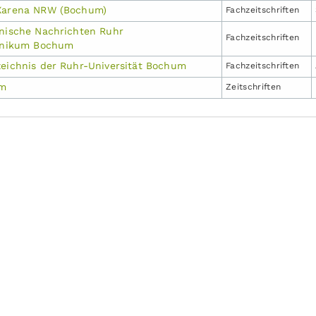
AXarena NRW (Bochum)
Fachzeit­schriften
inische Nachrichten Ruhr
Fachzeit­schriften
linikum Bochum
zeichnis der Ruhr-Universität Bochum
Fachzeit­schriften
um
Zeitschriften