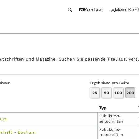
Kontakt
Mein Kon
itschriften und Magazine. Suchen Sie passende Titel aus, verg
nissen
Ergebnisse pro Seite
25
50
100
200
Typ
Publikums­
aus!
zeitschriften
Publikums­
mheft - Bochum
zeitschriften