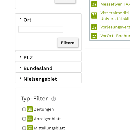
Messeflyer T
Viszeralmediz
Universitätsk
Ort
Vorlesungsver
VorOrt, Boch
PLZ
Bundesland
Nielsengebiet
Typ-Filter
Zeitungen
Anzeigen­blatt
Mitteilungs­blatt