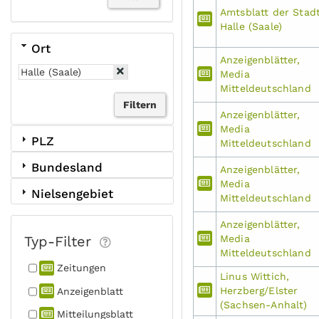
Amtsblatt der Stad
Halle (Saale)
Ort
Anzeigenblätter,
Media
Mitteldeutschland
Anzeigenblätter,
Media
PLZ
Mitteldeutschland
Bundesland
Anzeigenblätter,
Media
Nielsengebiet
Mitteldeutschland
Anzeigenblätter,
Typ-Filter
Media
Mitteldeutschland
Zeitungen
Linus Wittich,
Herzberg/Elster
Anzeigen­blatt
(Sachsen-Anhalt)
Mitteilungs­blatt