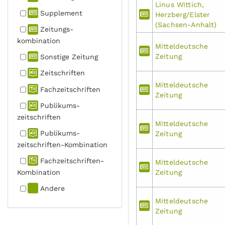
Linus Wittich,
Supplement
Herzberg/Elster
(Sachsen-Anhalt)
Zeitungs­
kombination
Mitteldeutsche
Zeitung
Sonstige Zeitung
Zeitschriften
Mitteldeutsche
Fachzeit­schriften
Zeitung
Publikums­
zeitschriften
Mitteldeutsche
Publikums­
Zeitung
zeitschriften-Kombination
Fachzeit­schriften-
Mitteldeutsche
Kombination
Zeitung
Andere
Mitteldeutsche
Zeitung